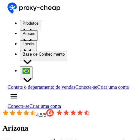
Produtos
Preços
Locais
Base de Conhecimento
Contate o departamento de vendas
Conecte-se
Criar uma conta
Conecte-se
Criar uma conta
4.5
/5
Arizona