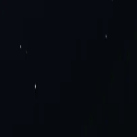
IPv6 residenciais estáticos
Rotação de proxies residenciais
Proxies
es IPv4
Proxies IPv6
ate-nos
Soluções Empresariais
Carreiras
ônico e vendas
Proxies para Sneaker Bots
Coleta de dados
Mídias
antes do México
Representantes do Brasil
Ver tudo