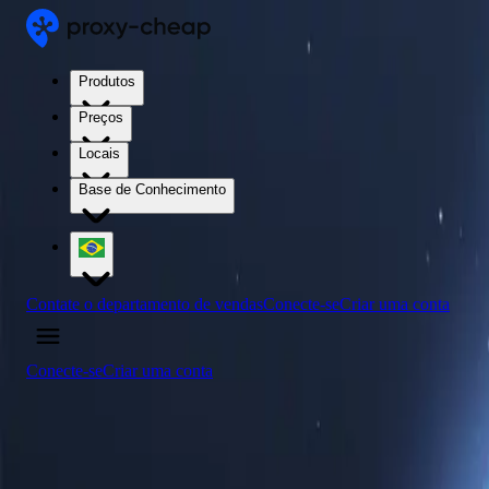
Produtos
Preços
Locais
Base de Conhecimento
Contate o departamento de vendas
Conecte-se
Criar uma conta
Conecte-se
Criar uma conta
4.5
/5
Compre servidores proxy da Estônia