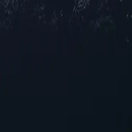
iedade de localizações de proxy na Estônia, oferecendo endereços IP c
s regionais limitados ou velocidades otimizadas para navegação e strea
 alto nível, personalizadas para suas necessidades específicas.
ônia
a aprimorar sua experiência online. Com seus recursos exclusivos, ess
dos proxies da Estônia hoje mesmo!