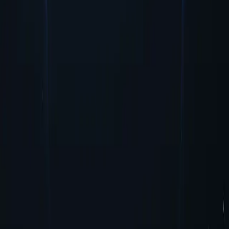
O proxy de Timor-Leste garante segurança e anonimato ao mascarar
seu endereço IP, protegendo suas informações pessoais durante o
acesso a conteúdo online.
Comece agora
Principais localizações de proxy
A Proxy-Cheap possui a rede mais extensa de localizações de proxy
em comparação com seus concorrentes. Isso se traduz em maior
flexibilidade e acessibilidade para usuários que desejam acessar
conteúdo com restrição geográfica ou realizar atividades online em
locais específicos.
Estados Unidos
Reino Unido
Singapura
Brasil
Alemanha