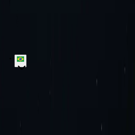
Experimente a excelência conosco!
Sem compromisso mensal. Sem
taxas adicionais. Experimente agora!
Comece agora
Contate o departamento de vendas
hello@proxy-cheap.com
support@proxy-cheap.com
Serviços
Proxies de datacenter
Proxies IPv4 de datacenter
Proxies
IPv6 de data center
Proxies residenciais
Proxies residenciais
estáticos
Proxies IPv6 residenciais estáticos
Rotação de proxies
residenciais
Proxies móveis rotativos
Proxies móveis estáticos
Proxies
SOCKS5
Proxies privados
Servidor proxy pago
Proxies com largura
de banda ilimitada
Proxies IPv4
Proxies IPv6
Proxy-Cheap
Preços
Proxies de ISP
Locais de proxy
Extensão de
proxy para Google Chrome
Extensão de Proxy para Mozilla
Firefox
Blog
Contate-nos
Soluções Empresariais
Carreiras
Base de conhecimento
Começando
Tutoriais
Perguntas frequentes
Casos de uso
Pesquisa de mercado
Proteção da marca
Pesquisa de
SEO
Verificação de anúncios
Agregação de tarifas de