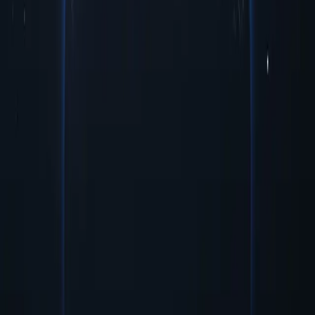
estratégica para aprimorar sua experiência online. Com suas
funcionalidades exclusivas, esses proxies oferecem diversas
oportunidades para usuários que buscam navegar no ambiente
digital com mais eficiência. Libere o potencial dos proxies de Timor-
Leste hoje mesmo!
Preços acessíveis
Proxies de Timor-Leste acessíveis e com preços baixos, perfeitos
para quem busca desempenho confiável sem gastar mais do que o
necessário.
Gerenciamento e configuração fáceis
O servidor proxy de Timor-Leste oferece gerenciamento simples e
configuração rápida, garantindo integração perfeita aos sistemas
existentes com o mínimo de configuração necessária.
Segurança e anonimato