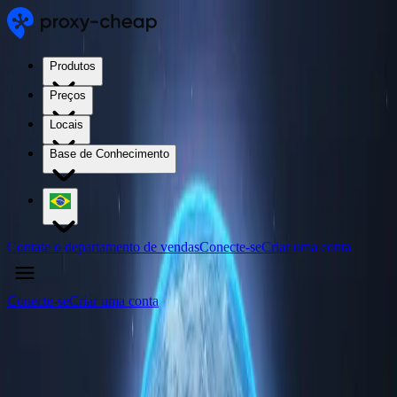
Produtos
Preços
Locais
Base de Conhecimento
Contate o departamento de vendas
Conecte-se
Criar uma conta
Conecte-se
Criar uma conta
4.5
/5
Comprar servidores proxy em Timor-
Leste