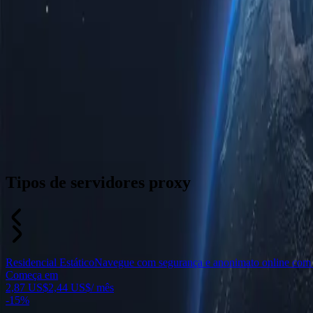
Tipos de servidores proxy
Residencial Estático
Navegue com segurança e anonimato online com end
Começa em
2,87 US$
2,44 US$
/ mês
-
15%