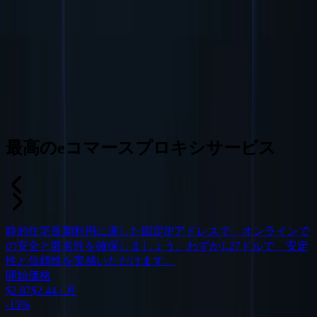
スケーラビリティ
成長を続けるeコマースウェブサイトを運営している場合、
成長し続けるニーズに対応できるプロキシが必要です。その
ため、eコマースプロキシには、大量のオンライントラフィ
ックとウェブリクエストを処理できる十分な帯域幅が必要で
す。
最高のeコマースプロキシサービス
静的住宅
長期利用に適した固定IPアドレスで、オンラインで
の安全と匿名性を確保しましょう。わずか1.27ドルで、安定
性と信頼性を実感いただけます。
開始価格
$2.87
$2.44
/ 月
-
15%
$