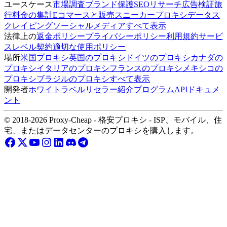
ユースケース
市場調査
ブランド保護
SEOリサーチ
広告検証
旅
行料金の集計
Eコマースと販売
スニーカープロキシ
データス
クレイピング
ソーシャルメディア
すべて表示
法律上の
返金ポリシー
プライバシーポリシー
利用規約
サービ
スレベル契約
適切な使用ポリシー
場所
米国プロキシ
英国のプロキシ
ドイツのプロキシ
カナダの
プロキシ
イタリアのプロキシ
フランスのプロキシ
メキシコの
プロキシ
ブラジルのプロキシ
すべて表示
開発者
ホワイトラベルリセラー
紹介プログラム
APIドキュメ
ント
© 2018-2026 Proxy-Cheap - 格安プロキシ - ISP、モバイル、住
宅、またはデータセンターのプロキシを購入します。