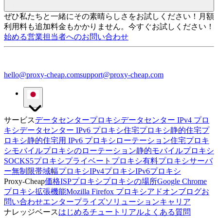
ぜひ私たちと一緒にその素晴らしさをお試しください！
月額
利用料も追加料金もかかりません。今すぐお試しください！
始める
営業担当者へのお問い合わせ
hello@proxy-cheap.com
support@proxy-cheap.com
サービス
データセンタープロキシ
データセンター IPv4 プロ
キシ
データセンター IPv6 プロキシ
住宅プロキシ
静的住宅プ
ロキシ
静的住宅用 IPv6 プロキシ
ローテーション住宅プロキ
シ
モバイルプロキシのローテーション
静的モバイルプロキシ
SOCKS5プロキシ
プライベートプロキシ
有料プロキシサーバ
ー
無制限帯域幅プロキシ
IPv4プロキシ
IPv6プロキシ
Proxy-Cheap
価格
ISPプロキシ
プロキシの場所
Google Chrome
プロキシ拡張機能
Mozilla Firefox プロキシアドオン
ブログ
お
問い合わせ
エンタープライズソリューション
キャリア
ナレッジベース
はじめる
チュートリアル
よくある質問