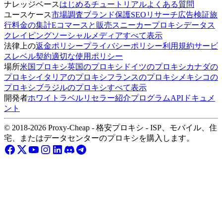
ナレッジベース
はじめる
チュートリアル
よくある質問
ユースケース
市場調査
ブランド保護
SEOリサーチ
広告検証
旅
行料金の集計
Eコマースと販売
スニーカープロキシ
データス
クレイピング
ソーシャルメディア
すべて表示
法律上の
返金ポリシー
プライバシーポリシー
利用規約
サービ
スレベル契約
適切な使用ポリシー
場所
米国プロキシ
英国のプロキシ
ドイツのプロキシ
カナダの
プロキシ
イタリアのプロキシ
フランスのプロキシ
メキシコの
プロキシ
ブラジルのプロキシ
すべて表示
開発者
ホワイトラベルリセラー
紹介プログラム
APIドキュメ
ント
© 2018-2026 Proxy-Cheap - 格安プロキシ - ISP、モバイル、住
宅、またはデータセンターのプロキシを購入します。