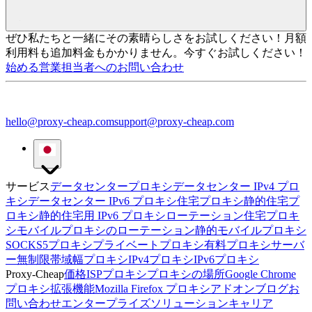
ぜひ私たちと一緒にその素晴らしさをお試しください！
月額
利用料も追加料金もかかりません。今すぐお試しください！
始める
営業担当者へのお問い合わせ
hello@proxy-cheap.com
support@proxy-cheap.com
サービス
データセンタープロキシ
データセンター IPv4 プロ
キシ
データセンター IPv6 プロキシ
住宅プロキシ
静的住宅プ
ロキシ
静的住宅用 IPv6 プロキシ
ローテーション住宅プロキ
シ
モバイルプロキシのローテーション
静的モバイルプロキシ
SOCKS5プロキシ
プライベートプロキシ
有料プロキシサーバ
ー
無制限帯域幅プロキシ
IPv4プロキシ
IPv6プロキシ
Proxy-Cheap
価格
ISPプロキシ
プロキシの場所
Google Chrome
プロキシ拡張機能
Mozilla Firefox プロキシアドオン
ブログ
お
問い合わせ
エンタープライズソリューション
キャリア