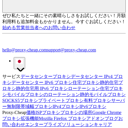
ぜひ私たちと一緒にその素晴らしさをお試しください！
月額
利用料も追加料金もかかりません。今すぐお試しください！
始める
営業担当者へのお問い合わせ
hello@proxy-cheap.com
support@proxy-cheap.com
サービス
データセンタープロキシ
データセンター IPv4 プロ
キシ
データセンター IPv6 プロキシ
住宅プロキシ
静的住宅プ
ロキシ
静的住宅用 IPv6 プロキシ
ローテーション住宅プロキ
シ
モバイルプロキシのローテーション
静的モバイルプロキシ
SOCKS5プロキシ
プライベートプロキシ
有料プロキシサーバ
ー
無制限帯域幅プロキシ
IPv4プロキシ
IPv6プロキシ
Proxy-Cheap
価格
ISPプロキシ
プロキシの場所
Google Chrome
プロキシ拡張機能
Mozilla Firefox プロキシアドオン
ブログ
お
問い合わせ
エンタープライズソリューション
キャリア