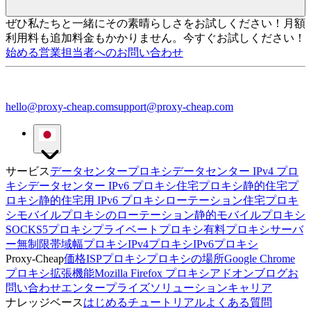
ぜひ私たちと一緒にその素晴らしさをお試しください！
月額
利用料も追加料金もかかりません。今すぐお試しください！
始める
営業担当者へのお問い合わせ
hello@proxy-cheap.com
support@proxy-cheap.com
サービス
データセンタープロキシ
データセンター IPv4 プロ
キシ
データセンター IPv6 プロキシ
住宅プロキシ
静的住宅プ
ロキシ
静的住宅用 IPv6 プロキシ
ローテーション住宅プロキ
シ
モバイルプロキシのローテーション
静的モバイルプロキシ
SOCKS5プロキシ
プライベートプロキシ
有料プロキシサーバ
ー
無制限帯域幅プロキシ
IPv4プロキシ
IPv6プロキシ
Proxy-Cheap
価格
ISPプロキシ
プロキシの場所
Google Chrome
プロキシ拡張機能
Mozilla Firefox プロキシアドオン
ブログ
お
問い合わせ
エンタープライズソリューション
キャリア
ナレッジベース
はじめる
チュートリアル
よくある質問