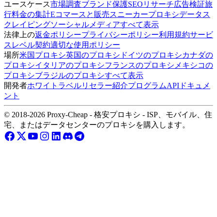
ユースケース
市場調査
ブランド保護
SEOリサーチ
広告検証
旅
行料金の集計
Eコマースと販売
スニーカープロキシ
データス
クレイピング
ソーシャルメディア
すべて表示
法律上の
返金ポリシー
プライバシーポリシー
利用規約
サービ
スレベル契約
適切な使用ポリシー
場所
米国プロキシ
英国のプロキシ
ドイツのプロキシ
カナダの
プロキシ
イタリアのプロキシ
フランスのプロキシ
メキシコの
プロキシ
ブラジルのプロキシ
すべて表示
開発者
ホワイトラベルリセラー
紹介プログラム
APIドキュメ
ント
© 2018-2026 Proxy-Cheap - 格安プロキシ - ISP、モバイル、住
宅、またはデータセンターのプロキシを購入します。