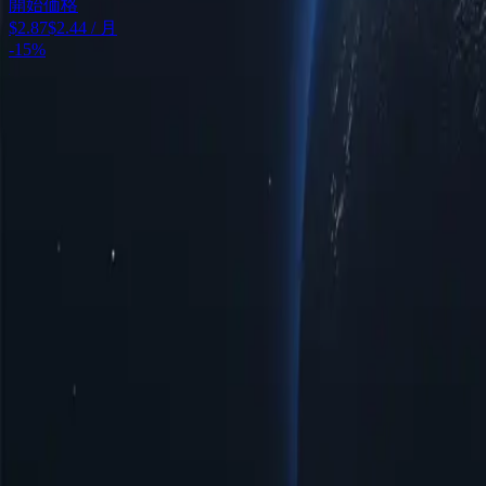
開始価格
$2.87
$2.44
/ 月
-
15%
セントクリストファー・ネイビスの都市別プロキシロケーシ
高いIPアドレスをご提供し、お客様の接続ニーズにお応え
ご要望に合わせて、複数の都市中心部で堅牢なパフォーマン
ラクションをご体験ください。
都市
IPカウント
プロトコル
IPバージョン
帯域幅
バセテール
1
HTTP/SOCKS5
IPv4/IPv6
無制限
セントクリストファー・ネイビスのプ
セントクリストファー・ネイビスのプロキシの力を発見して
をより効果的に利用したいユーザーに幅広い選択肢を提供し
手頃な価格
手頃な価格で利用できるセントクリストファー・ネイビスの