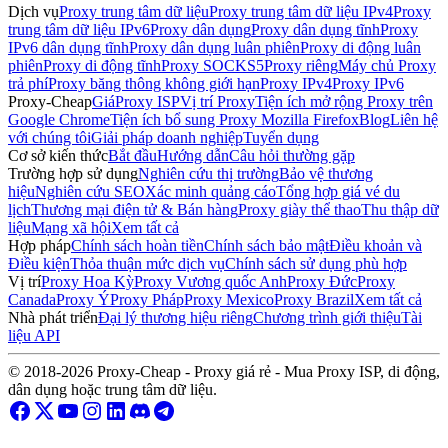
Dịch vụ
Proxy trung tâm dữ liệu
Proxy trung tâm dữ liệu IPv4
Proxy
trung tâm dữ liệu IPv6
Proxy dân dụng
Proxy dân dụng tĩnh
Proxy
IPv6 dân dụng tĩnh
Proxy dân dụng luân phiên
Proxy di động luân
phiên
Proxy di động tĩnh
Proxy SOCKS5
Proxy riêng
Máy chủ Proxy
trả phí
Proxy băng thông không giới hạn
Proxy IPv4
Proxy IPv6
Proxy-Cheap
Giá
Proxy ISP
Vị trí Proxy
Tiện ích mở rộng Proxy trên
Google Chrome
Tiện ích bổ sung Proxy Mozilla Firefox
Blog
Liên hệ
với chúng tôi
Giải pháp doanh nghiệp
Tuyển dụng
Cơ sở kiến thức
Bắt đầu
Hướng dẫn
Câu hỏi thường gặp
Trường hợp sử dụng
Nghiên cứu thị trường
Bảo vệ thương
hiệu
Nghiên cứu SEO
Xác minh quảng cáo
Tổng hợp giá vé du
lịch
Thương mại điện tử & Bán hàng
Proxy giày thể thao
Thu thập dữ
liệu
Mạng xã hội
Xem tất cả
Hợp pháp
Chính sách hoàn tiền
Chính sách bảo mật
Điều khoản và
Điều kiện
Thỏa thuận mức dịch vụ
Chính sách sử dụng phù hợp
Vị trí
Proxy Hoa Kỳ
Proxy Vương quốc Anh
Proxy Đức
Proxy
Canada
Proxy Ý
Proxy Pháp
Proxy Mexico
Proxy Brazil
Xem tất cả
Nhà phát triển
Đại lý thương hiệu riêng
Chương trình giới thiệu
Tài
liệu API
© 2018-2026 Proxy-Cheap - Proxy giá rẻ - Mua Proxy ISP, di động,
dân dụng hoặc trung tâm dữ liệu.