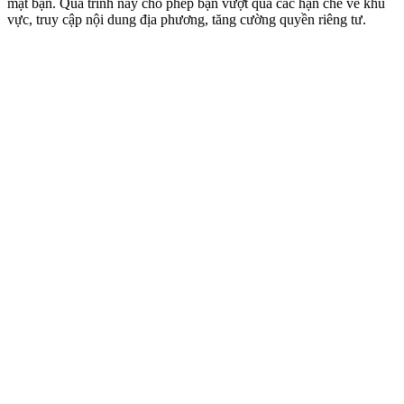
mặt bạn. Quá trình này cho phép bạn vượt qua các hạn chế về khu
vực, truy cập nội dung địa phương, tăng cường quyền riêng tư.