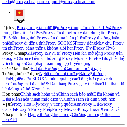
hello@proxy-cheap.com
support@proxy-cheap.com
Dịch vụ
Proxy trung tâm dữ liệu
Proxy trung tâm dữ liệu IPv4
Proxy
trung tâm dữ liệu IPv6
Proxy dân dụng
Proxy dân dụng tĩnh
Proxy
IPv6 dân dụng tĩnh
Proxy dân dụng luân phiên
Proxy di động luân
phiên
Proxy di động tĩnh
Proxy SOCKS5
Proxy riêng
Máy chủ Proxy
trả phí
Proxy băng thông không giới hạn
Proxy IPv4
Proxy IPv6
Proxy-Cheap
Giá
Proxy ISP
Vị trí Proxy
Tiện ích mở rộng Proxy trên
Google Chrome
Tiện ích bổ sung Proxy Mozilla Firefox
Blog
Liên hệ
với chúng tôi
Giải pháp doanh nghiệp
Tuyển dụng
Cơ sở kiến thức
Bắt đầu
Hướng dẫn
Câu hỏi thường gặp
Trường hợp sử dụng
Nghiên cứu thị trường
Bảo vệ thương
hiệu
Nghiên cứu SEO
Xác minh quảng cáo
Tổng hợp giá vé du
lịch
Thương mại điện tử & Bán hàng
Proxy giày thể thao
Thu thập dữ
liệu
Mạng xã hội
Xem tất cả
Hợp pháp
Chính sách hoàn tiền
Chính sách bảo mật
Điều khoản và
Điều kiện
Thỏa thuận mức dịch vụ
Chính sách sử dụng phù hợp
Vị trí
Proxy Hoa Kỳ
Proxy Vương quốc Anh
Proxy Đức
Proxy
Canada
Proxy Ý
Proxy Pháp
Proxy Mexico
Proxy Brazil
Xem tất cả
Nhà phát triển
Đại lý thương hiệu riêng
Chương trình giới thiệu
Tài
liệu API