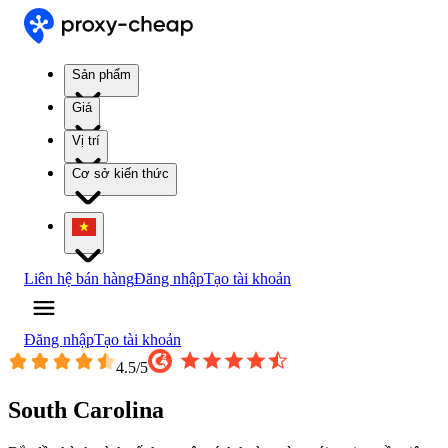
Sản phẩm
Giá
Vị trí
Cơ sở kiến thức
Liên hệ bán hàng
Đăng nhập
Tạo tài khoản
Đăng nhập
Tạo tài khoản
4.5
/5
South Carolina