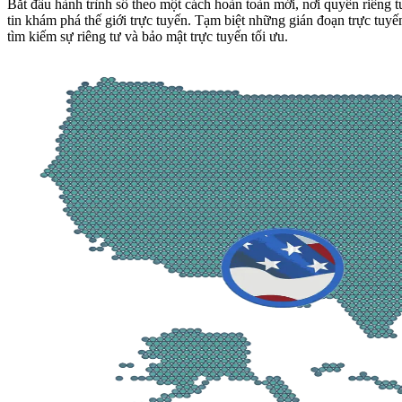
Bắt đầu hành trình số theo một cách hoàn toàn mới, nơi quyền riêng 
tin khám phá thế giới trực tuyến. Tạm biệt những gián đoạn trực tuy
tìm kiếm sự riêng tư và bảo mật trực tuyến tối ưu.