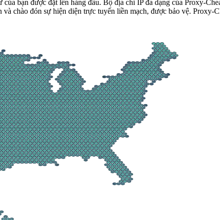
tư của bạn được đặt lên hàng đầu. Bộ địa chỉ IP đa dạng của Proxy-Ch
ến và chào đón sự hiện diện trực tuyến liền mạch, được bảo vệ. Proxy-