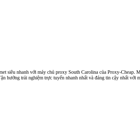
ernet siêu nhanh với máy chủ proxy South Carolina của Proxy-Cheap. M
ận hưởng trải nghiệm trực tuyến nhanh nhất và đáng tin cậy nhất với má