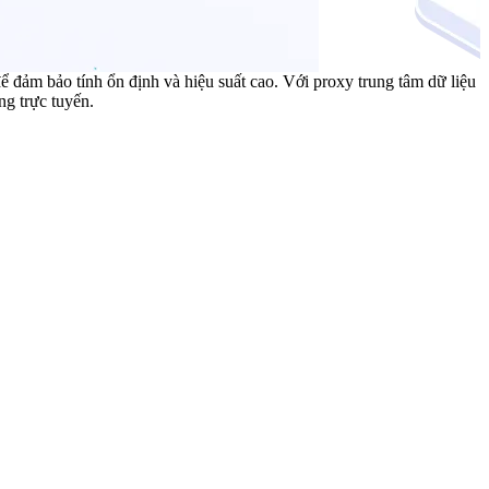
 đảm bảo tính ổn định và hiệu suất cao. Với proxy trung tâm dữ liệu
ng trực tuyến.