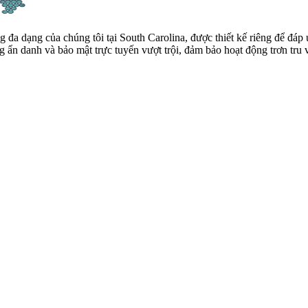
đa dạng của chúng tôi tại South Carolina, được thiết kế riêng để đáp
ẩn danh và bảo mật trực tuyến vượt trội, đảm bảo hoạt động trơn tru 