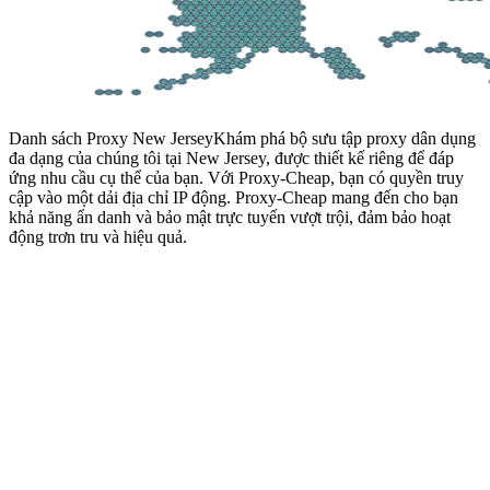
Danh sách Proxy New Jersey
Khám phá bộ sưu tập proxy dân dụng
đa dạng của chúng tôi tại New Jersey, được thiết kế riêng để đáp
ứng nhu cầu cụ thể của bạn. Với Proxy-Cheap, bạn có quyền truy
cập vào một dải địa chỉ IP động. Proxy-Cheap mang đến cho bạn
khả năng ẩn danh và bảo mật trực tuyến vượt trội, đảm bảo hoạt
động trơn tru và hiệu quả.