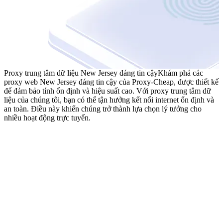
Proxy trung tâm dữ liệu New Jersey đáng tin cậy
Khám phá các
proxy web New Jersey đáng tin cậy của Proxy-Cheap, được thiết kế
để đảm bảo tính ổn định và hiệu suất cao. Với proxy trung tâm dữ
liệu của chúng tôi, bạn có thể tận hưởng kết nối internet ổn định và
an toàn. Điều này khiến chúng trở thành lựa chọn lý tưởng cho
nhiều hoạt động trực tuyến.