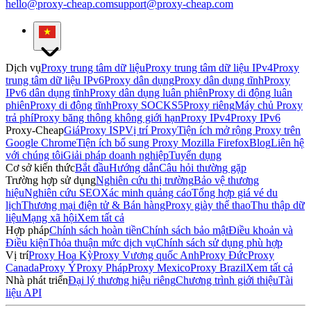
hello@proxy-cheap.com
support@proxy-cheap.com
Dịch vụ
Proxy trung tâm dữ liệu
Proxy trung tâm dữ liệu IPv4
Proxy
trung tâm dữ liệu IPv6
Proxy dân dụng
Proxy dân dụng tĩnh
Proxy
IPv6 dân dụng tĩnh
Proxy dân dụng luân phiên
Proxy di động luân
phiên
Proxy di động tĩnh
Proxy SOCKS5
Proxy riêng
Máy chủ Proxy
trả phí
Proxy băng thông không giới hạn
Proxy IPv4
Proxy IPv6
Proxy-Cheap
Giá
Proxy ISP
Vị trí Proxy
Tiện ích mở rộng Proxy trên
Google Chrome
Tiện ích bổ sung Proxy Mozilla Firefox
Blog
Liên hệ
với chúng tôi
Giải pháp doanh nghiệp
Tuyển dụng
Cơ sở kiến thức
Bắt đầu
Hướng dẫn
Câu hỏi thường gặp
Trường hợp sử dụng
Nghiên cứu thị trường
Bảo vệ thương
hiệu
Nghiên cứu SEO
Xác minh quảng cáo
Tổng hợp giá vé du
lịch
Thương mại điện tử & Bán hàng
Proxy giày thể thao
Thu thập dữ
liệu
Mạng xã hội
Xem tất cả
Hợp pháp
Chính sách hoàn tiền
Chính sách bảo mật
Điều khoản và
Điều kiện
Thỏa thuận mức dịch vụ
Chính sách sử dụng phù hợp
Vị trí
Proxy Hoa Kỳ
Proxy Vương quốc Anh
Proxy Đức
Proxy
Canada
Proxy Ý
Proxy Pháp
Proxy Mexico
Proxy Brazil
Xem tất cả
Nhà phát triển
Đại lý thương hiệu riêng
Chương trình giới thiệu
Tài
liệu API