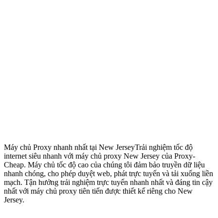
Máy chủ Proxy nhanh nhất tại New Jersey
Trải nghiệm tốc độ
internet siêu nhanh với máy chủ proxy New Jersey của Proxy-
Cheap. Máy chủ tốc độ cao của chúng tôi đảm bảo truyền dữ liệu
nhanh chóng, cho phép duyệt web, phát trực tuyến và tải xuống liền
mạch. Tận hưởng trải nghiệm trực tuyến nhanh nhất và đáng tin cậy
nhất với máy chủ proxy tiên tiến được thiết kế riêng cho New
Jersey.