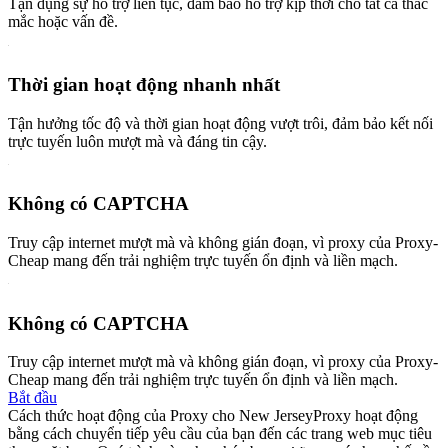
Tận dụng sự hỗ trợ liên tục, đảm bảo hỗ trợ kịp thời cho tất cả thắc
mắc hoặc vấn đề.
Thời gian hoạt động nhanh nhất
Tận hưởng tốc độ và thời gian hoạt động vượt trôi, đảm bảo kết nối
trực tuyến luôn mượt mà và đáng tin cậy.
Không có CAPTCHA
Truy cập internet mượt mà và không gián đoạn, vì proxy của Proxy-
Cheap mang đến trải nghiệm trực tuyến ổn định và liền mạch.
Không có CAPTCHA
Truy cập internet mượt mà và không gián đoạn, vì proxy của Proxy-
Cheap mang đến trải nghiệm trực tuyến ổn định và liền mạch.
Bắt đầu
Cách thức hoạt động của Proxy cho New Jersey
Proxy hoạt động
bằng cách chuyển tiếp yêu cầu của bạn đến các trang web mục tiêu