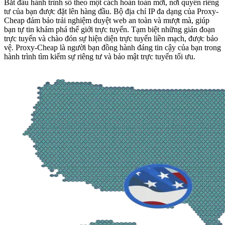
Bắt đầu hành trình số theo một cách hoàn toàn mới, nơi quyền riêng
tư của bạn được đặt lên hàng đầu. Bộ địa chỉ IP đa dạng của Proxy-
Cheap đảm bảo trải nghiệm duyệt web an toàn và mượt mà, giúp
bạn tự tin khám phá thế giới trực tuyến. Tạm biệt những gián đoạn
trực tuyến và chào đón sự hiện diện trực tuyến liền mạch, được bảo
vệ. Proxy-Cheap là người bạn đồng hành đáng tin cậy của bạn trong
hành trình tìm kiếm sự riêng tư và bảo mật trực tuyến tối ưu.