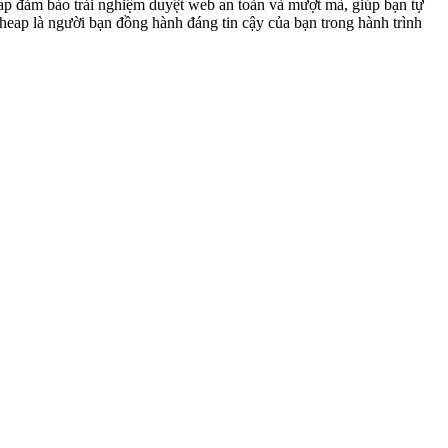
eap đảm bảo trải nghiệm duyệt web an toàn và mượt mà, giúp bạn tự
Cheap là người bạn đồng hành đáng tin cậy của bạn trong hành trình