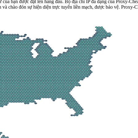
tư của bạn được đặt lên hàng đầu. Bộ địa chỉ IP đa dạng của Proxy-Ch
ến và chào đón sự hiện diện trực tuyến liền mạch, được bảo vệ. Proxy-