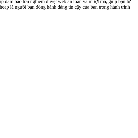
eap đảm bảo trải nghiệm duyệt web an toàn và mượt mà, giúp bạn tự
Cheap là người bạn đồng hành đáng tin cậy của bạn trong hành trình