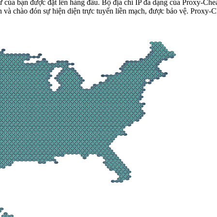
tư của bạn được đặt lên hàng đầu. Bộ địa chỉ IP đa dạng của Proxy-Ch
ến và chào đón sự hiện diện trực tuyến liền mạch, được bảo vệ. Proxy-