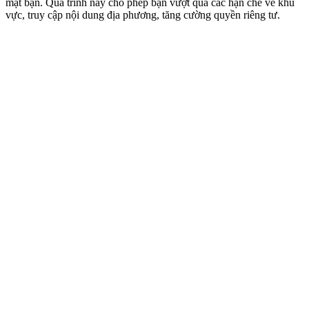
mặt bạn. Quá trình này cho phép bạn vượt qua các hạn chế về khu
vực, truy cập nội dung địa phương, tăng cường quyền riêng tư.