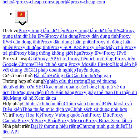
hello@proxy-cheap.com
support@proxy-cheap.com
Dịch vụ
Proxy trung tâm dữ liệu
Proxy trung tâm dữ liệu IPv4
Proxy
trung tâm dữ liệu IPv6
Proxy dân dụng
Proxy dân dụng tĩnh
Proxy
IPv6 dân dụng tĩnh
Proxy dân dụng luân phiên
Proxy di động luân
phiên
Proxy di động tĩnh
Proxy SOCKS5
Proxy riêng
Máy chủ Proxy
trả phí
Proxy băng thông không giới hạn
Proxy IPv4
Proxy IPv6
Proxy-Cheap
Giá
Proxy ISP
Vị trí Proxy
Tiện ích mở rộng Proxy trên
Google Chrome
Tiện ích bổ sung Proxy Mozilla Firefox
Blog
Liên hệ
với chúng tôi
Giải pháp doanh nghiệp
Tuyển dụng
Cơ sở kiến thức
Bắt đầu
Hướng dẫn
Câu hỏi thường gặp
Trường hợp sử dụng
Nghiên cứu thị trường
Bảo vệ thương
hiệu
Nghiên cứu SEO
Xác minh quảng cáo
Tổng hợp giá vé du
lịch
Thương mại điện tử & Bán hàng
Proxy giày thể thao
Thu thập dữ
liệu
Mạng xã hội
Xem tất cả
Hợp pháp
Chính sách hoàn tiền
Chính sách bảo mật
Điều khoản và
Điều kiện
Thỏa thuận mức dịch vụ
Chính sách sử dụng phù hợp
Vị trí
Proxy Hoa Kỳ
Proxy Vương quốc Anh
Proxy Đức
Proxy
Canada
Proxy Ý
Proxy Pháp
Proxy Mexico
Proxy Brazil
Xem tất cả
Nhà phát triển
Đại lý thương hiệu riêng
Chương trình giới thiệu
Tài
liệu API