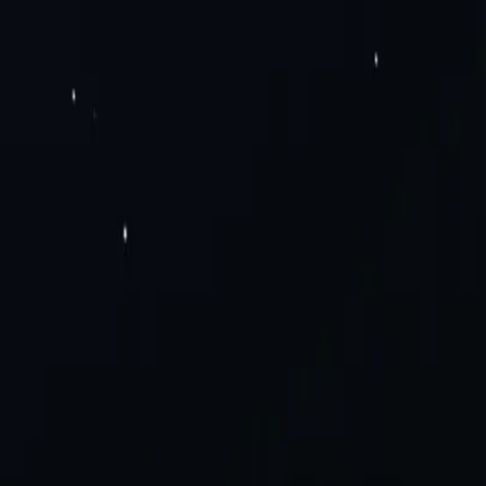
n dụng tĩnh
Proxy dân dụng luân phiên
Proxy di động luân
 chúng tôi
Giải pháp doanh nghiệp
Tuyển dụng
n tử & Bán hàng
Proxy giày thể thao
Thu thập dữ liệu
Mạng xã