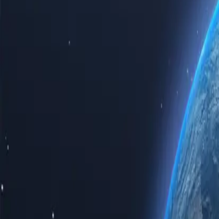
Mở khóa internet theo cách hoàn toàn mới! Mua máy chủ proxy Peru để
nhanh như chớp trong khi tận hưởng lợi ích của việc xuất hiện như 