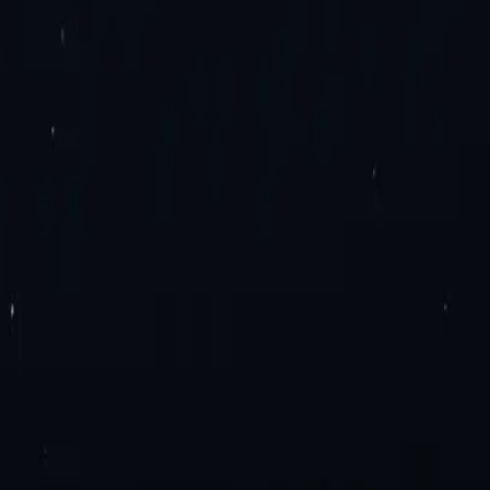
ng. Không mất thêm phí. Hãy thử ngay!
ung tâm dữ liệu IPv6
Proxy dân dụng
Proxy dân dụng tĩnh
Proxy IPv6 dâ
ả phí
Proxy băng thông không giới hạn
Proxy IPv4
Proxy IPv6
 Google Chrome
Tiện ích bổ sung Proxy Mozilla Firefox
Blog
Liên hệ với
n cứu SEO
Xác minh quảng cáo
Tổng hợp giá vé du lịch
Thương mại điệ
u kiện
Thỏa thuận mức dịch vụ
Chính sách sử dụng phù hợp
Proxy Ý
Proxy Pháp
Proxy Mexico
Proxy Brazil
Xem tất cả
u API
ân dụng hoặc trung tâm dữ liệu.