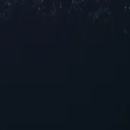
í proxy tại Peru, cung cấp nhiều lựa chọn IP đa dạng trên nhiều thành
thị kỹ thuật số và duyệt web an toàn. Dù bạn cần kết nối ổn định cho m
iệu suất và khả năng truy cập tối ưu.
âng cao trải nghiệm trực tuyến của bạn. Dù bạn muốn duyệt nội dung
 tiềm năng của proxy Colombia ngay hôm nay!
đảm bảo giá trị tuyệt vời mà không ảnh hưởng đến chất lượng và tốc độ