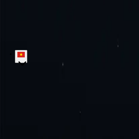
Hãy trải nghiệm sự tuyệt vời cùng chúng tôi!
Không cam kết hàng thá
Bắt đầu
Liên hệ bán hàng
hello@proxy-cheap.com
support@proxy-cheap.com
Dịch vụ
Proxy trung tâm dữ liệu
Proxy trung tâm dữ liệu IPv4
Proxy tr
phiên
Proxy di động tĩnh
Proxy SOCKS5
Proxy riêng
Máy chủ Proxy tr
Proxy-Cheap
Giá
Proxy ISP
Vị trí Proxy
Tiện ích mở rộng Proxy trên
Cơ sở kiến thức
Bắt đầu
Hướng dẫn
Câu hỏi thường gặp
Trường hợp sử dụng
Nghiên cứu thị trường
Bảo vệ thương hiệu
Nghiê
hội
Xem tất cả
Hợp pháp
Chính sách hoàn tiền
Chính sách bảo mật
Điều khoản và Điề
Vị trí
Proxy Hoa Kỳ
Proxy Vương quốc Anh
Proxy Đức
Proxy Canada
Nhà phát triển
Đại lý thương hiệu riêng
Chương trình giới thiệu
Tài liệ
© 2018-2026 Proxy-Cheap - Proxy giá rẻ - Mua Proxy ISP, di động, d