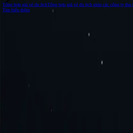
Tổng hợp giá vé du lịch
Tổng hợp giá vé du lịch giúp các công ty thu 
Tìm hiểu thêm
Câu hỏi thường gặp
Proxy Peru là gì?
Làm thế nào để có proxy Peru?
Làm thế nào kết nối với proxy Peru?
Làm thế nào sử dụng proxy Peru?