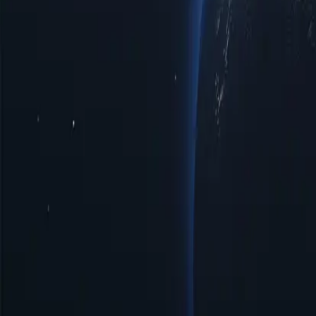
Vị trí Proxy Peru theo thành phố
Khám phá danh sách đa dạng các vị tr
nhiều nhu cầu kết nối khác nhau, bao gồm thu thập dữ liệu web, tiếp 
của chúng tôi trải dài khắp các trung tâm đô thị trọng điểm, đảm bảo h
Thành phố
Số lượng IP
Giao thức
Phiên bản IP
Băng thông
Arequipa
97
HTTP/SOCKS5
IPv4/IPv6
Không giới hạn
Chiclayo
82
HTTP/SOCKS5
IPv4/IPv6
Không giới hạn
Cusco
40
HTTP/SOCKS5
IPv4/IPv6
Không giới hạn
Huancayo
40
HTTP/SOCKS5
IPv4/IPv6
Không giới hạn
Iquitos
44
HTTP/SOCKS5
IPv4/IPv6
Không giới hạn
Pucallpa
29
HTTP/SOCKS5
IPv4/IPv6
Không giới hạn
Lợi ích sử dụng máy chủ proxy Peru
Mở khóa những khả năng mới với proxy Colombia, được thiết kế để n
cung cấp giải pháp mạnh mẽ phù hợp với nhu cầu của bạn. Tận dụng
Giá cả phải chăng
Proxy Peru giá cả phải chăng với mức giá không thể cạnh tranh hơn, 