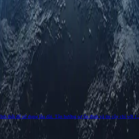
ĩnh thật để sử dụng lâu dài. Tận hưởng sự ổn định và tin cậy chỉ với 1,