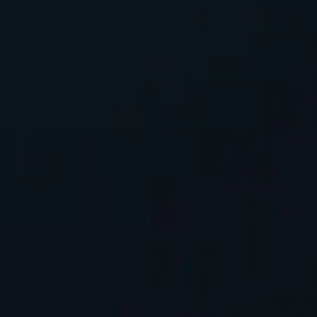
 động, tăng cường khả năng kết nối và truy cập với các bước cấu hình 
 các hoạt động trực tuyến riêng tư và bảo vệ thông tin cá nhân.
ới các đối thủ cạnh tranh. Điều này mang lại sự linh hoạt và khả năng