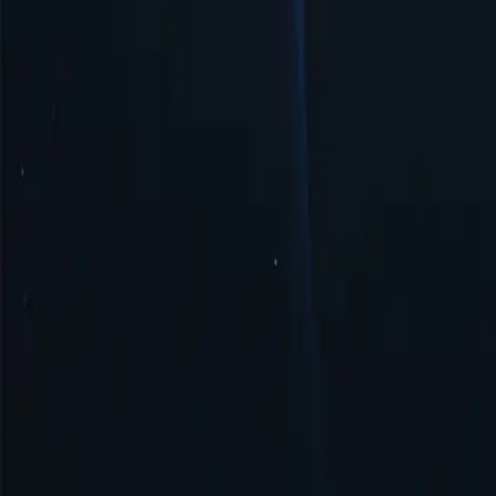
Quản lý và thiết lập dễ dàng
Thiết lập và quản lý máy chủ proxy Peru dễ dàng giúp hợp lý hóa hoạt
Bảo mật & Ẩn danh
Bảo mật và ẩn danh với proxy Peru bảo vệ địa chỉ IP của bạn, đảm bảo
Bắt đầu
Vị trí Proxy hàng đầu
Proxy-Cheap tự hào sở hữu mạng lưới vị trí proxy rộng lớn nhất so v
về địa lý hoặc thực hiện các hoạt động trực tuyến tại các vị trí cụ thể.
Hoa Kỳ
Vương quốc Anh
Singapore
Brazil