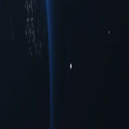
 phố. Các proxy này đảm bảo độ tin cậy và tốc độ cao, lý tưởng cho
ục đích kinh doanh hay cá nhân, danh sách toàn diện các vị trí proxy
 khu vực hay cải thiện khả năng duyệt web, những proxy này đều
.