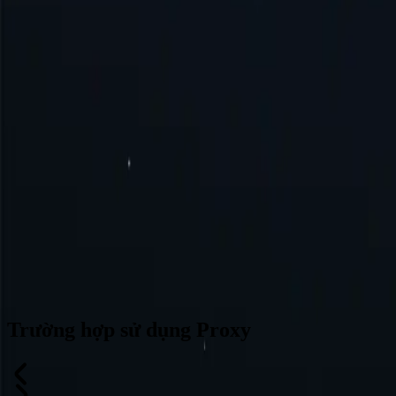
Đức
Thổ Nhĩ Kỳ
Úc
Thụy Sĩ
Nhật Bản
Canada
Pháp
Tất cả vị trí
Không tìm thấy vị trí mong muốn? Hãy yêu cầu và chúng tôi có thể t
Trường hợp sử dụng Proxy