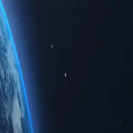
à bảo mật các hoạt động trực tuyến của bạn. Trải nghiệm kết nối