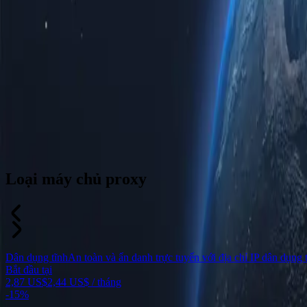
Loại máy chủ proxy
Dân dụng tĩnh
An toàn và ẩn danh trực tuyến với địa chỉ IP dân dụng t
Bắt đầu tại
2,87 US$
2,44 US$
/ tháng
-
15%