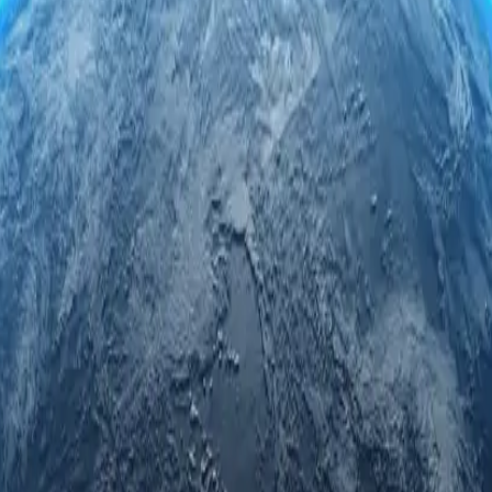
 truy cập dữ liệu giới hạn theo khu vực, cải thiện tốc độ duyệt web v
người dùng địa phương—cánh cửa đến Peru của bạn bắt đầu từ đây!