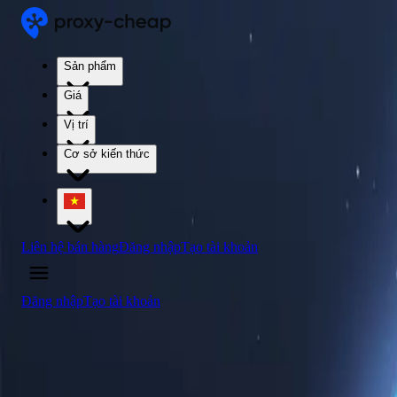
Sản phẩm
Giá
Vị trí
Cơ sở kiến thức
Liên hệ bán hàng
Đăng nhập
Tạo tài khoản
Đăng nhập
Tạo tài khoản
4.5
/5
Mua máy chủ proxy Peru