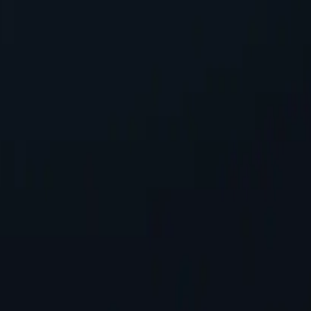
 lập nhanh chóng, đảm bảo tích hợp liền mạch vào các hệ thống hiện có
địa chỉ IP của bạn, bảo vệ thông tin cá nhân khi truy cập nội dung tr
ới các đối thủ cạnh tranh. Điều này mang lại sự linh hoạt và khả năng