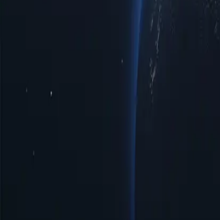
Vị trí Proxy Uzbekistan theo thành phố
Khám phá danh sách đa dạng cá
bạn cần tăng cường quyền riêng tư, truy cập tốt hơn vào dữ liệu bị g
tâm đô thị. Trải nghiệm tương tác trực tuyến liền mạch với độ tin cậy
Thành phố
Số lượng IP
Giao thức
Phiên bản IP
Băng thông
Andijan
40
HTTP/SOCKS5
IPv4/IPv6
Không giới hạn
Bukhara
26
HTTP/SOCKS5
IPv4/IPv6
Không giới hạn
Jizzakh
15
HTTP/SOCKS5
IPv4/IPv6
Không giới hạn
Kokand
25
HTTP/SOCKS5
IPv4/IPv6
Không giới hạn
Namangan
44
HTTP/SOCKS5
IPv4/IPv6
Không giới hạn
Nukus
29
HTTP/SOCKS5
IPv4/IPv6
Không giới hạn
Qarshi
25
HTTP/SOCKS5
IPv4/IPv6
Không giới hạn
Samarkand
47
HTTP/SOCKS5
IPv4/IPv6
Không giới hạn
Lợi ích sử dụng máy chủ proxy Uzbekistan
Khám phá sức mạnh của proxy Uzbekistan, một giải pháp chiến lược 
điều hướng môi trường kỹ thuật số hiệu quả hơn. Khai phá tiềm năn
Giá cả phải chăng
Có sẵn proxy Uzbekistan giá cả phải chăng, hoàn hảo cho những ai mu