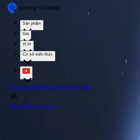
Sản phẩm
Giá
Vị trí
Cơ sở kiến thức
Liên hệ bán hàng
Đăng nhập
Tạo tài khoản
Đăng nhập
Tạo tài khoản
4.5
/5
Mua máy chủ proxy Uzbekistan