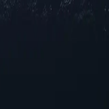
c vị trí proxy trên khắp Uzbekistan, cung cấp địa chỉ IP đáng tin cậy
iới hạn theo khu vực, hay tối ưu tốc độ để duyệt web và phát trực tuyế
 hàng đầu, được điều chỉnh theo yêu cầu cụ thể của bạn.
giúp nâng cao trải nghiệm trực tuyến của bạn. Với những khả năng đ
g của proxy Uzbekistan ngay hôm nay!
ốn có hiệu suất đáng tin cậy mà không phải chi tiêu quá nhiều.