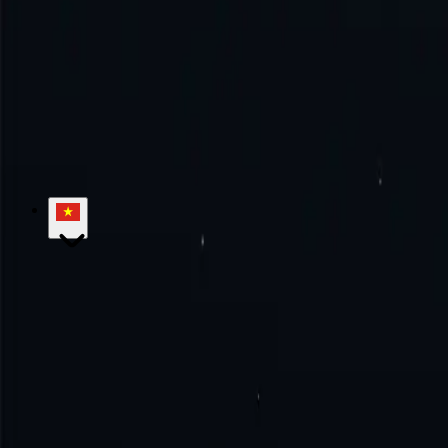
Làm thế nào sử dụng proxy Uzbekistan?
Hãy trải nghiệm sự tuyệt vời cùng chúng tôi!
Không cam kết hàng thá
Bắt đầu
Liên hệ bán hàng
hello@proxy-cheap.com
support@proxy-cheap.com
Dịch vụ
Proxy trung tâm dữ liệu
Proxy trung tâm dữ liệu IPv4
Proxy tr
phiên
Proxy di động tĩnh
Proxy SOCKS5
Proxy riêng
Máy chủ Proxy tr
Proxy-Cheap
Giá
Proxy ISP
Vị trí Proxy
Tiện ích mở rộng Proxy trên
Cơ sở kiến thức
Bắt đầu
Hướng dẫn
Câu hỏi thường gặp
Trường hợp sử dụng
Nghiên cứu thị trường
Bảo vệ thương hiệu
Nghiê
hội
Xem tất cả
Hợp pháp
Chính sách hoàn tiền
Chính sách bảo mật
Điều khoản và Điề
Vị trí
Proxy Hoa Kỳ
Proxy Vương quốc Anh
Proxy Đức
Proxy Canada
Nhà phát triển
Đại lý thương hiệu riêng
Chương trình giới thiệu
Tài liệ
© 2018-2026 Proxy-Cheap - Proxy giá rẻ - Mua Proxy ISP, di động, d