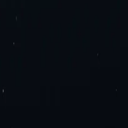
ng. Không mất thêm phí. Hãy thử ngay!
ung tâm dữ liệu IPv6
Proxy dân dụng
Proxy dân dụng tĩnh
Proxy IPv6 dâ
ả phí
Proxy băng thông không giới hạn
Proxy IPv4
Proxy IPv6
 Google Chrome
Tiện ích bổ sung Proxy Mozilla Firefox
Blog
Liên hệ với
n cứu SEO
Xác minh quảng cáo
Tổng hợp giá vé du lịch
Thương mại điệ
u kiện
Thỏa thuận mức dịch vụ
Chính sách sử dụng phù hợp
Proxy Ý
Proxy Pháp
Proxy Mexico
Proxy Brazil
Xem tất cả
u API
ân dụng hoặc trung tâm dữ liệu.