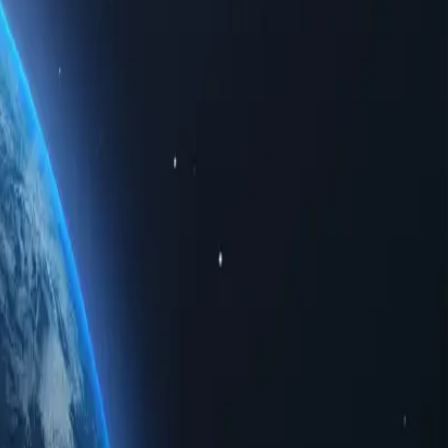
 liệu giới hạn theo khu vực. Dù sử dụng cho mục đích cá nhân hay