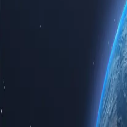
Trải nghiệm sức mạnh của internet với máy chủ proxy Uzbekistan hàng
giải pháp kinh doanh, mua máy chủ proxy Uzbekistan đảm bảo tốc độ, 