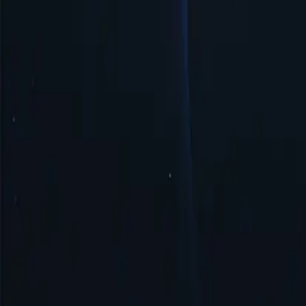
Quản lý và thiết lập dễ dàng
Máy chủ proxy Uzbekistan cung cấp khả năng quản lý đơn giản và thiết
Bảo mật & Ẩn danh
Proxy Uzbekistan đảm bảo tính bảo mật và ẩn danh bằng cách che giấu 
Bắt đầu
Vị trí Proxy hàng đầu
Proxy-Cheap tự hào sở hữu mạng lưới vị trí proxy rộng lớn nhất so v
về địa lý hoặc thực hiện các hoạt động trực tuyến tại các vị trí cụ thể.
Hoa Kỳ
Vương quốc Anh
Singapore