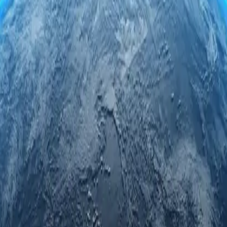
 đầu của chúng tôi. Kết nối an toàn và ẩn danh trong khi truy cập dữ
độ tin cậy và quyền riêng tư vượt trội.