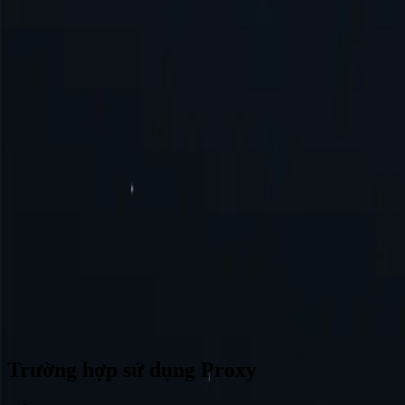
Brazil
Đức
Thổ Nhĩ Kỳ
Úc
Thụy Sĩ
Nhật Bản
Canada
Pháp
Tất cả vị trí
Không tìm thấy vị trí mong muốn? Hãy yêu cầu và chúng tôi có thể t
Trường hợp sử dụng Proxy