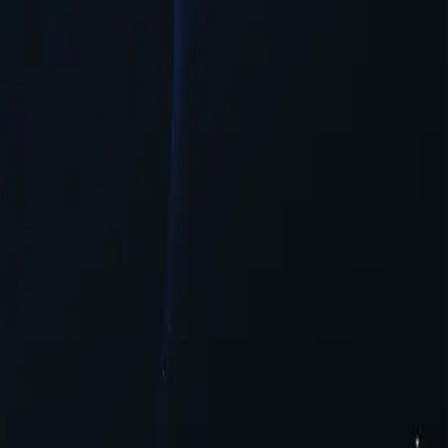
 với cấu hình cần thiết tối thiểu.
ực tuyến.
 truy cập cao hơn cho người dùng muốn truy cập nội dung bị hạn chế