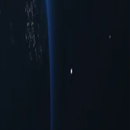
 tại nhiều thành phố khác nhau, đáp ứng nhu cầu kết nối của bạn. Dù
n, lựa chọn của chúng tôi đảm bảo hiệu suất mạnh mẽ trên nhiều trung
ộc đáo, các proxy này mang đến nhiều cơ hội cho người dùng muốn