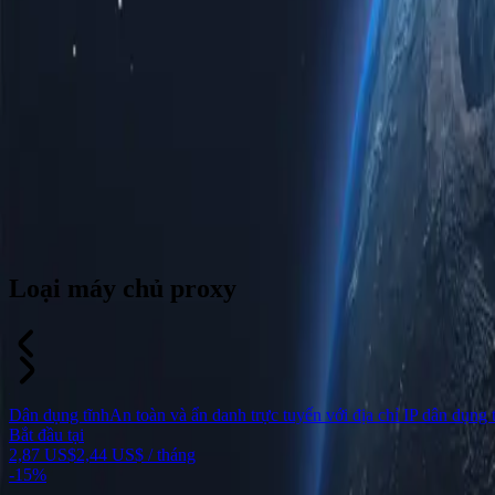
Loại máy chủ proxy
Dân dụng tĩnh
An toàn và ẩn danh trực tuyến với địa chỉ IP dân dụng t
Bắt đầu tại
2,87 US$
2,44 US$
/ tháng
-
15%