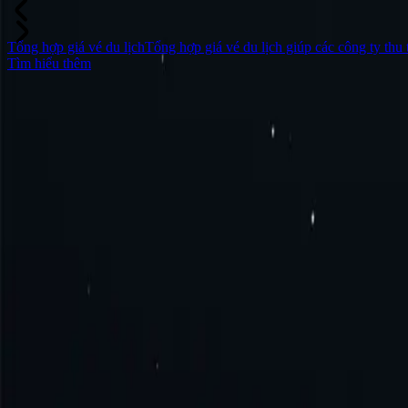
Tổng hợp giá vé du lịch
Tổng hợp giá vé du lịch giúp các công ty thu 
Tìm hiểu thêm
Câu hỏi thường gặp
Proxy Uzbekistan là gì?
Làm thế nào để có proxy Uzbekistan?
Làm thế nào kết nối với proxy Uzbekistan?