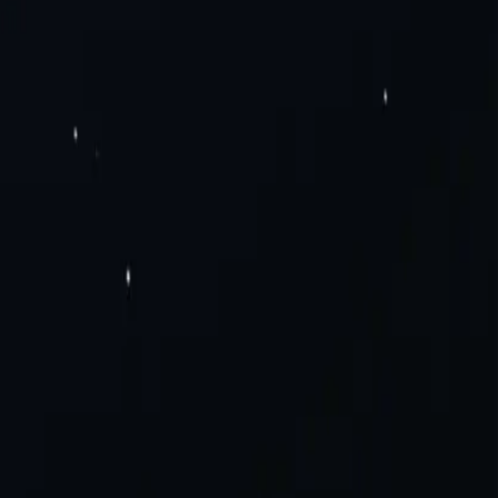
n dụng tĩnh
Proxy dân dụng luân phiên
Proxy di động luân
 chúng tôi
Giải pháp doanh nghiệp
Tuyển dụng
n tử & Bán hàng
Proxy giày thể thao
Thu thập dữ liệu
Mạng xã