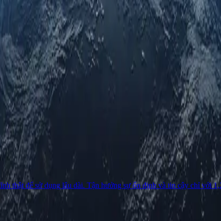
ĩnh thật để sử dụng lâu dài. Tận hưởng sự ổn định và tin cậy chỉ với 1,