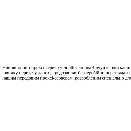
Найшвидший проксі-сервер у South Carolina
Відчуйте блискавич
швидку передачу даних, що дозволяє безперебійно переглядати
нашим передовим проксі-серверам, розробленим спеціально для 