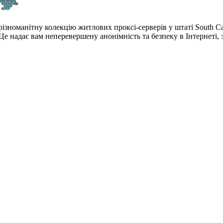
ізноманітну колекцію житлових проксі-серверів у штаті South Ca
Це надає вам неперевершену анонімність та безпеку в Інтернеті,