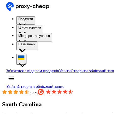
Продукти
Ціноутворення
Місця розташування
База знань
Зв'язатися з відділом продажів
Увійти
Створити обліковий зап
Увійти
Створити обліковий запис
4.5
/5
South Carolina