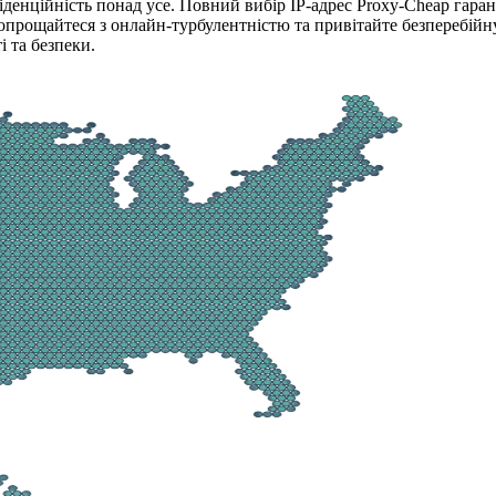
денційність понад усе. Повний вибір IP-адрес Proxy-Cheap гаран
Попрощайтеся з онлайн-турбулентністю та привітайте безперебій
 та безпеки.