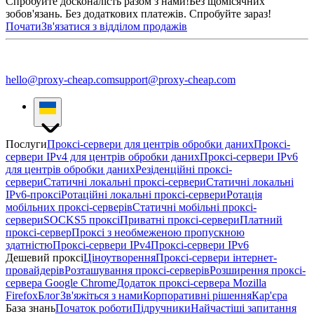
Спробуйте досконалість разом з нами!
Без щомісячних
зобов'язань. Без додаткових платежів. Спробуйте зараз!
Почати
Зв'язатися з відділом продажів
hello@proxy-cheap.com
support@proxy-cheap.com
Послуги
Проксі-сервери для центрів обробки даних
Проксі-
сервери IPv4 для центрів обробки даних
Проксі-сервери IPv6
для центрів обробки даних
Резіденційні проксі-
сервери
Статичні локальні проксі-сервери
Статичні локальні
IPv6-проксі
Ротаційні локальні проксі-сервери
Ротація
мобільних проксі-серверів
Статичні мобільні проксі-
сервери
SOCKS5 проксі
Приватні проксі-сервери
Платний
проксі-сервер
Проксі з необмеженою пропускною
здатністю
Проксі-сервери IPv4
Проксі-сервери IPv6
Дешевий проксі
Ціноутворення
Проксі-сервери інтернет-
провайдерів
Розташування проксі-серверів
Розширення проксі-
сервера Google Chrome
Додаток проксі-сервера Mozilla
Firefox
Блог
Зв'яжіться з нами
Корпоративні рішення
Кар'єра
База знань
Початок роботи
Підручники
Найчастіші запитання