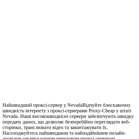
Найшвидший проксі-сервер у Nevada
Відчуйте блискавичну
швидкість інтернету з проксі-серверами Proxy-Cheap у штаті
Nevada. Наші високошвидкісні сервери забезпечують швидку
передачу даних, що дозволяє безперебійно переглядати веб-
сторінки, транслювати відео та завантажувати їх.
Насолоджуйтесь найшвидшим та найнадійнішим онлайн-
досвідом завдяки нашим передовим проксі-серверам,