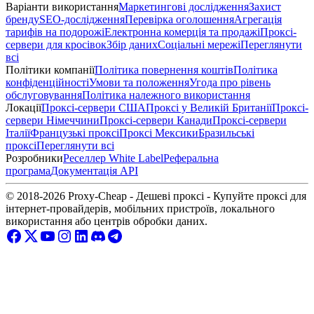
Варіанти використання
Маркетингові дослідження
Захист
бренду
SEO-дослідження
Перевірка оголошення
Агрегація
тарифів на подорожі
Електронна комерція та продажі
Проксі-
сервери для кросівок
Збір даних
Соціальні мережі
Переглянути
всі
Політики компанії
Політика повернення коштів
Політика
конфіденційності
Умови та положення
Угода про рівень
обслуговування
Політика належного використання
Локації
Проксі-сервери США
Проксі у Великій Британії
Проксі-
сервери Німеччини
Проксі-сервери Канади
Проксі-сервери
Італії
Французькі проксі
Проксі Мексики
Бразильські
проксі
Переглянути всі
Розробники
Реселлер White Label
Реферальна
програма
Документація API
© 2018-2026 Proxy-Cheap - Дешеві проксі - Купуйте проксі для
інтернет-провайдерів, мобільних пристроїв, локального
використання або центрів обробки даних.