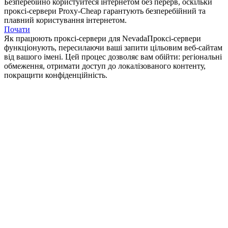
Безперебійно користуйтеся інтернетом без перерв, оскільки
проксі-сервери Proxy-Cheap гарантують безперебійний та
плавний користування інтернетом.
Почати
Як працюють проксі-сервери для Nevada
Проксі-сервери
функціонують, пересилаючи ваші запити цільовим веб-сайтам
від вашого імені. Цей процес дозволяє вам обійти: регіональні
обмеження, отримати доступ до локалізованого контенту,
покращити конфіденційність.