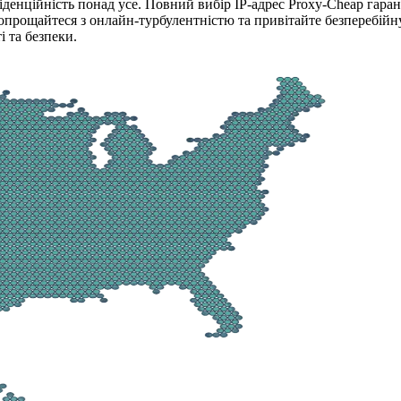
денційність понад усе. Повний вибір IP-адрес Proxy-Cheap гаран
Попрощайтеся з онлайн-турбулентністю та привітайте безперебій
 та безпеки.