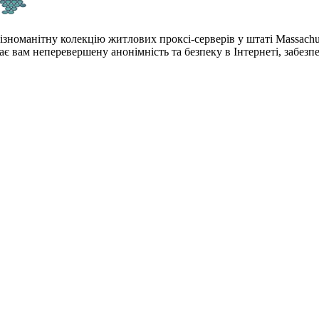
ізноманітну колекцію житлових проксі-серверів у штаті Massachu
ає вам неперевершену анонімність та безпеку в Інтернеті, забез