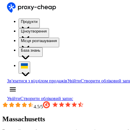
Продукти
Ціноутворення
Місця розташування
База знань
Зв'язатися з відділом продажів
Увійти
Створити обліковий зап
Увійти
Створити обліковий запис
4.5
/5
Massachusetts