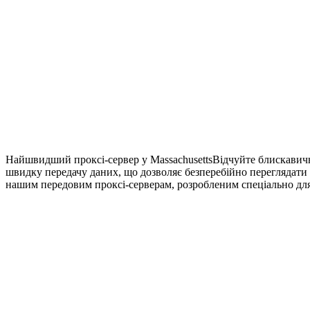
Найшвидший проксі-сервер у Massachusetts
Відчуйте блискавичн
швидку передачу даних, що дозволяє безперебійно переглядати
нашим передовим проксі-серверам, розробленим спеціально для 