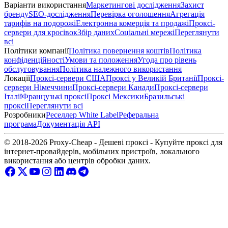
Варіанти використання
Маркетингові дослідження
Захист
бренду
SEO-дослідження
Перевірка оголошення
Агрегація
тарифів на подорожі
Електронна комерція та продажі
Проксі-
сервери для кросівок
Збір даних
Соціальні мережі
Переглянути
всі
Політики компанії
Політика повернення коштів
Політика
конфіденційності
Умови та положення
Угода про рівень
обслуговування
Політика належного використання
Локації
Проксі-сервери США
Проксі у Великій Британії
Проксі-
сервери Німеччини
Проксі-сервери Канади
Проксі-сервери
Італії
Французькі проксі
Проксі Мексики
Бразильські
проксі
Переглянути всі
Розробники
Реселлер White Label
Реферальна
програма
Документація API
© 2018-2026 Proxy-Cheap - Дешеві проксі - Купуйте проксі для
інтернет-провайдерів, мобільних пристроїв, локального
використання або центрів обробки даних.