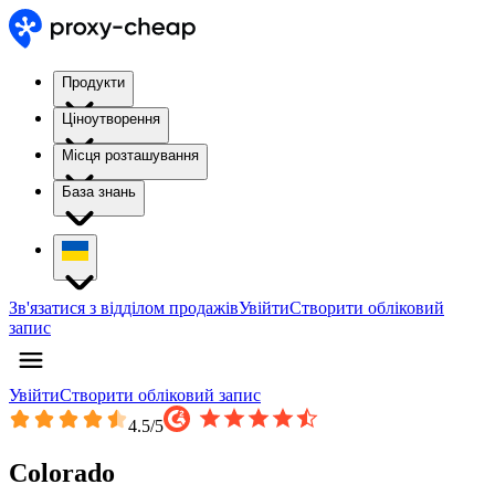
Продукти
Ціноутворення
Місця розташування
База знань
Зв'язатися з відділом продажів
Увійти
Створити обліковий
запис
Увійти
Створити обліковий запис
4.5
/5
Colorado