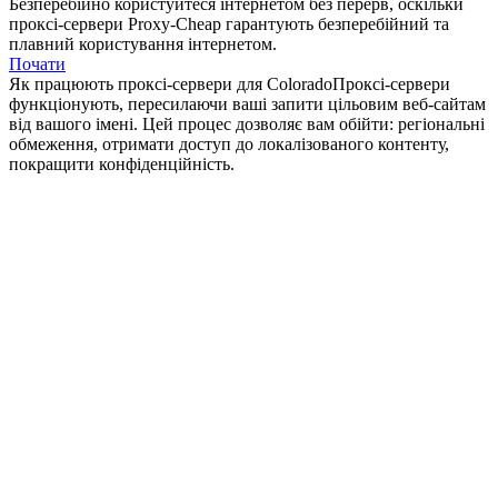
Безперебійно користуйтеся інтернетом без перерв, оскільки
проксі-сервери Proxy-Cheap гарантують безперебійний та
плавний користування інтернетом.
Почати
Як працюють проксі-сервери для Colorado
Проксі-сервери
функціонують, пересилаючи ваші запити цільовим веб-сайтам
від вашого імені. Цей процес дозволяє вам обійти: регіональні
обмеження, отримати доступ до локалізованого контенту,
покращити конфіденційність.