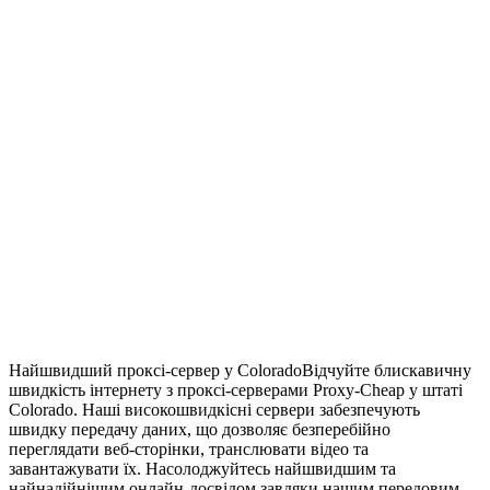
Найшвидший проксі-сервер у Colorado
Відчуйте блискавичну
швидкість інтернету з проксі-серверами Proxy-Cheap у штаті
Colorado. Наші високошвидкісні сервери забезпечують
швидку передачу даних, що дозволяє безперебійно
переглядати веб-сторінки, транслювати відео та
завантажувати їх. Насолоджуйтесь найшвидшим та
найнадійнішим онлайн-досвідом завдяки нашим передовим