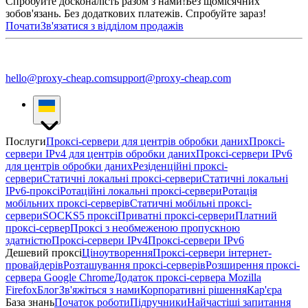
Спробуйте досконалість разом з нами!
Без щомісячних
зобов'язань. Без додаткових платежів. Спробуйте зараз!
Почати
Зв'язатися з відділом продажів
hello@proxy-cheap.com
support@proxy-cheap.com
Послуги
Проксі-сервери для центрів обробки даних
Проксі-
сервери IPv4 для центрів обробки даних
Проксі-сервери IPv6
для центрів обробки даних
Резіденційні проксі-
сервери
Статичні локальні проксі-сервери
Статичні локальні
IPv6-проксі
Ротаційні локальні проксі-сервери
Ротація
мобільних проксі-серверів
Статичні мобільні проксі-
сервери
SOCKS5 проксі
Приватні проксі-сервери
Платний
проксі-сервер
Проксі з необмеженою пропускною
здатністю
Проксі-сервери IPv4
Проксі-сервери IPv6
Дешевий проксі
Ціноутворення
Проксі-сервери інтернет-
провайдерів
Розташування проксі-серверів
Розширення проксі-
сервера Google Chrome
Додаток проксі-сервера Mozilla
Firefox
Блог
Зв'яжіться з нами
Корпоративні рішення
Кар'єра
База знань
Початок роботи
Підручники
Найчастіші запитання