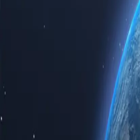
Відчуйте всю потужність інтернету з нашими першокласними пр
особистого використання, чи то для бізнес-рішень, придбання п