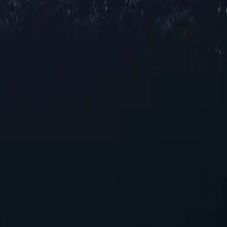
себе різноманітний вибір проксі-серверів по всій Гайані, пропон
двищену конфіденційність, покращений доступ до обмежених регі
оту в кількох міських центрах. Відчуйте безперебійну онлайн-вз
атність
в Гайани
егічного рішення для покращення вашого онлайн-досвіду. Завдяк
 орієнтуватися в цифровому середовищі. Розкрийте потенціал про
ідходять для тих, хто шукає надійну роботу без перевитрат.
аштування, що забезпечує безперебійну інтеграцію в існуючі сис