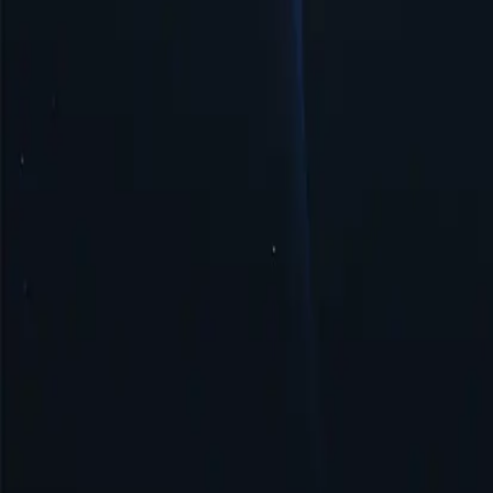
Безпека та анонімність
Проксі-сервер Гайани забезпечує безпеку та анонімність, маск
Почати
Найкращі місця розташування проксі-с
Proxy-Cheap може похвалитися найрозгалуженішою мережею прокс
доступ до географічно обмеженого контенту або здійснювати о
Сполучені Штати
Сполучене Королівство
Сінгапур
Бразилія
Німеччина
Туреччина