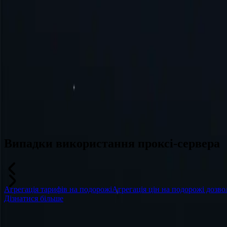
Австралія
Швейцарія
Японія
Канада
Франція
Усі місця розташування
Не можете знайти потрібне місце? Замовте його, і ми можемо й
Випадки використання проксі-сервера
Агрегація тарифів на подорожі
Агрегація цін на подорожі дозво
Дізнатися більше