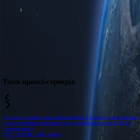
Типи проксі-серверів
Статичні локальні проксі
Залишайтеся в безпеці та анонімними 
Насолоджуйтесь стабільністю та надійністю всього за $1,27.
Починається о
2,87 USD
2,44 USD
/ місяць
-
15%