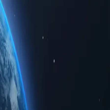
м доступом до обмежених регіональних даних. Чи то для
евершену конфіденційність.