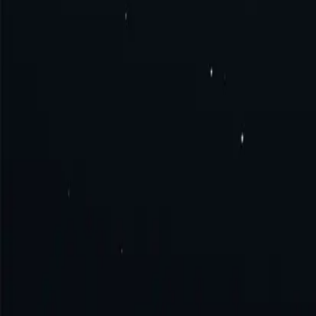
Часті запитання
Що таке проксі-сервер Гайани?
Як отримати проксі-сервер для Гайани?
Як підключитися до проксі-сервера Гайани?
Як користуватися проксі-сервером Гайани?
Спробуйте досконалість разом з нами!
Без щомісячних зобов'язан
Почати
Зв'язатися з відділом продажів