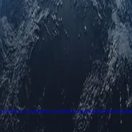
в Інтернеті зі справжніми статичними локальними/резиденським