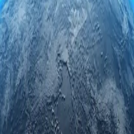
оксі-серверами в Гайані. Скористайтеся безпечним та анонімни
роксі-серверів у Гайані гарантує швидкість, надійність та непер