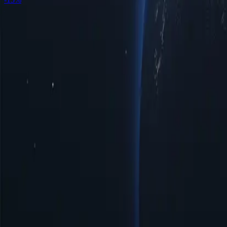
Розташування проксі-серверів Гайани за містами
Відкрийте для 
потреби в підключенні. Незалежно від того, чи шукаєте ви пі
сторінок та потокового відео, наш вибір гарантує надійну роб
конкретних вимог.
Міста
Кількість IP-адрес
Протоколи
Версія IP-адреси
Пропускна зд
Переваги використання проксі-сервері
Відкрийте для себе потужність проксі-серверів Гайани – страт
низку можливостей для користувачів, які прагнуть ефективніше
Доступні ціни
Доступні проксі-сервери Гайани за низькими цінами, ідеально п
Просте керування та налаштування
Проксі-сервер Гайани пропонує просте керування та швидке нал