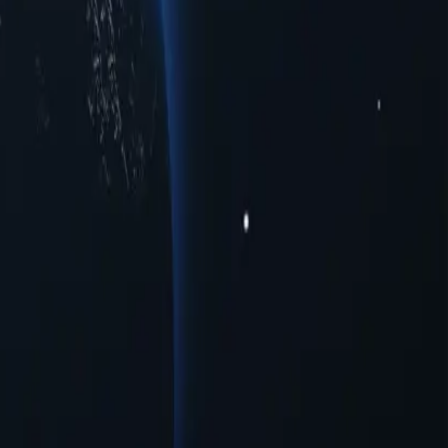
уючи надійні IP-адреси в різних містах, щоб задовольнити ваші
ональних даних чи оптимальну швидкість для перегляду веб-
аємодію з першокласною надійністю, адаптованою до ваших
и своїм унікальним можливостям ці проксі-сервери надають
ксі-серверів Гайани вже сьогодні!
теми з мінімальною необхідністю конфігурації.