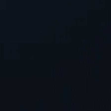
уючи вашу IP-адресу, захищаючи особисту інформацію під час дос
ерверів
і-серверів порівняно з конкурентами. Це забезпечує більшу гну
нлайн-активність у певних місцях.