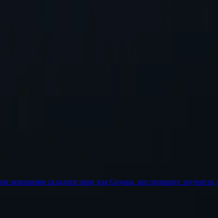
ого додати.
Запит місцезнаходження
ляє компаніям складати ціни для Guyana, що підвищує зручність д