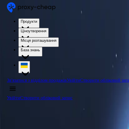
Продукти
Ціноутворення
Місця розташування
База знань
Зв'язатися з відділом продажів
Увійти
Створити обліковий зап
Увійти
Створити обліковий запис
4.5
/5
Купити проксі-сервери Гайани