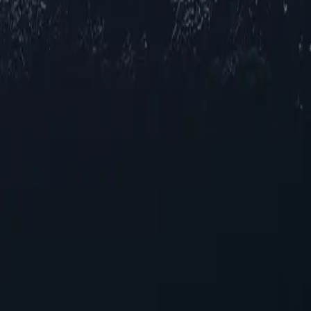
для себе різноманітний вибір проксі-серверів по всьому Нікарагу
, чи шукаєте ви підвищену конфіденційність, покращений досту
антує надійну роботу в кількох міських центрах. Відчуйте безпе
атність
 у Нікарагуа
ратегічного рішення для покращення вашого онлайн-досвіду. Завд
 орієнтуватися в цифровому середовищі. Розкрийте потенціал про
 підходять для тих, хто шукає надійної роботи без перевитрат.