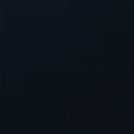
налаштування, що забезпечує безперебійну інтеграцію в існуючі 
аскуючи вашу IP-адресу, захищаючи особисту інформацію під час 
ерверів
і-серверів порівняно з конкурентами. Це забезпечує більшу гну
нлайн-активність у певних місцях.