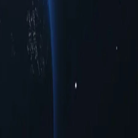
а, що пропонують надійні IP-адреси в різних містах, щоб
п до обмежених регіональних даних чи оптимальну швидкість
ребійну онлайн-взаємодію з першокласною надійністю,
яки своїм унікальним можливостям ці проксі-сервери надають
ксі-серверів Нікарагуа вже сьогодні!