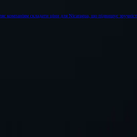
яє компаніям складати ціни для Nicaragua, що підвищує зручність