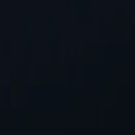
ого додати.
Запит місцезнаходження