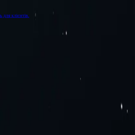
 для клієнтів.
П
Д