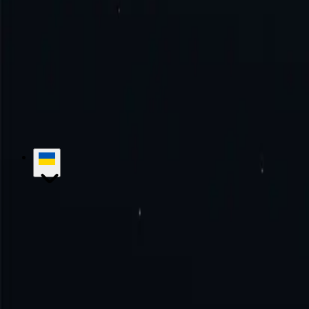
Як користуватися проксі-сервером Нікарагуа?
Спробуйте досконалість разом з нами!
Без щомісячних зобов'язан
Почати
Зв'язатися з відділом продажів
hello@proxy-cheap.com
support@proxy-cheap.com
Послуги
Проксі-сервери для центрів обробки даних
Проксі-серв
локальні проксі-сервери
Статичні локальні IPv6-проксі
Ротаційні
сервери
Платний проксі-сервер
Проксі з необмеженою пропускн
Дешевий проксі
Ціноутворення
Проксі-сервери інтернет-провай
Firefox
Блог
Зв'яжіться з нами
Корпоративні рішення
Кар'єра
База знань
Початок роботи
Підручники
Найчастіші запитання
Варіанти використання
Маркетингові дослідження
Захист бренд
кросівок
Збір даних
Соціальні мережі
Переглянути всі
Політики компанії
Політика повернення коштів
Політика конфід
Локації
Проксі-сервери США
Проксі у Великій Британії
Проксі-