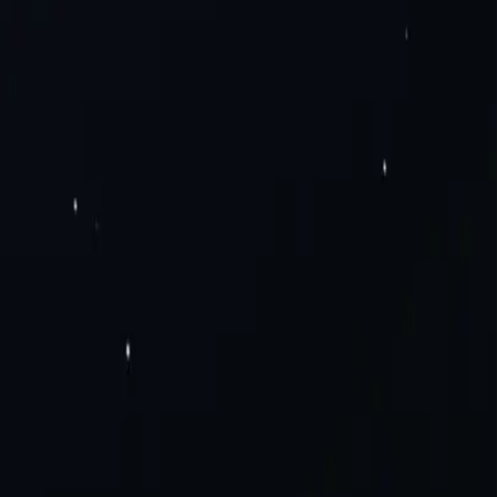
рів обробки даних
Резіденційні проксі-сервери
Статичні
чні мобільні проксі-сервери
SOCKS5 проксі
Приватні проксі-
oogle Chrome
Додаток проксі-сервера Mozilla
одорожі
Електронна комерція та продажі
Проксі-сервери для
Політика належного використання
анцузькі проксі
Проксі Мексики
Бразильські проксі
Переглянути