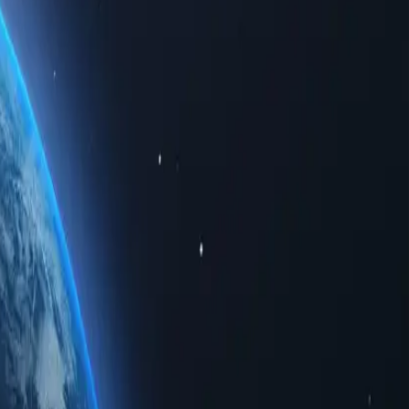
мним доступом до обмежених регіональних даних. Чи то для
евершену конфіденційність.