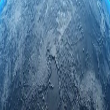
оксі-серверами в Нікарагуа. Скористайтеся безпечним та аноні
сі-серверів у Нікарагуа гарантує швидкість, надійність та непер