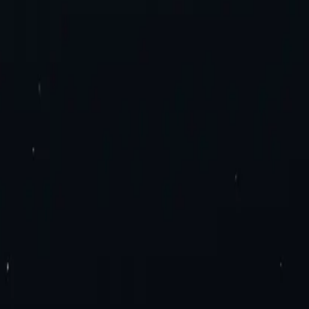
ь. Без додаткових платежів. Спробуйте зараз!
ери IPv4 для центрів обробки даних
Проксі-сервери IPv6 для цент
 локальні проксі-сервери
Ротація мобільних проксі-серверів
Стати
ою здатністю
Проксі-сервери IPv4
Проксі-сервери IPv6
дерів
Розташування проксі-серверів
Розширення проксі-сервера G
у
SEO-дослідження
Перевірка оголошення
Агрегація тарифів на п
енційності
Умови та положення
Угода про рівень обслуговування
сервери Німеччини
Проксі-сервери Канади
Проксі-сервери Італії
Фр