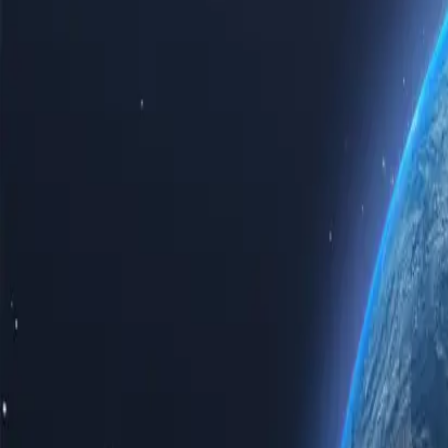
Відчуйте всю потужність інтернету з нашими першокласними пр
особистого використання, чи то для бізнес-рішень, купівля прок