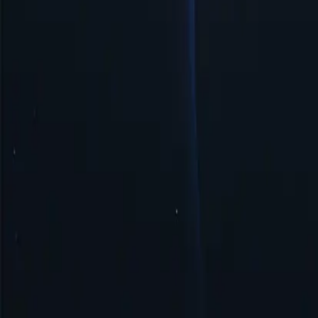
Просте керування та налаштування
Проксі-сервер Нікарагуа пропонує просте керування та швидке 
Безпека та анонімність
Проксі-сервер Нікарагуа забезпечує безпеку та анонімність, м
Почати
Найкращі місця розташування проксі-с
Proxy-Cheap може похвалитися найрозгалуженішою мережею прокс
доступ до географічно обмеженого контенту або здійснювати о
Сполучені Штати
Сполучене Королівство
Сінгапур