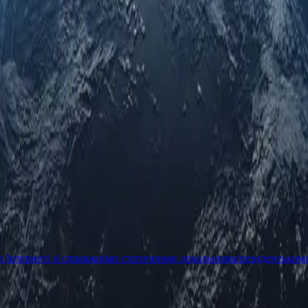
в Інтернеті зі справжніми статичними локальними/резиденським