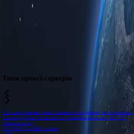
Типи проксі-серверів
Статичні локальні проксі
Залишайтеся в безпеці та анонімними 
Насолоджуйтесь стабільністю та надійністю всього за $1,27.
Починається о
2,87 USD
2,44 USD
/ місяць
-
15%