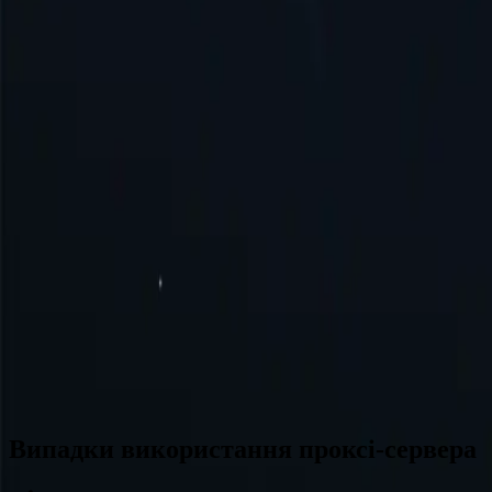
Бразилія
Німеччина
Туреччина
Австралія
Швейцарія
Японія
Канада
Франція
Усі місця розташування
Не можете знайти потрібне місце? Замовте його, і ми можемо й
Випадки використання проксі-сервера