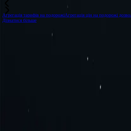
Агрегація тарифів на подорожі
Агрегація цін на подорожі дозвол
Дізнатися більше
Часті запитання
Що таке проксі-адреса Нікарагуа?
Як отримати проксі-сервер для Нікарагуа?
Як підключитися до проксі-сервера Нікарагуа?