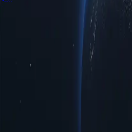
Розташування проксі-серверів у Нікарагуа за містами
Відкрийте 
задовольнити ваші потреби в підключенні. Незалежно від того
для перегляду веб-сторінок та потокового відео, наш вибір гар
адаптованою до ваших конкретних вимог.
Міста
Кількість IP-адрес
Протоколи
Версія IP-адреси
Пропускна зд
Чинандега
10
HTTP/SOCKS5
IPv4/IPv6
Безлімітний
Гранада
5
HTTP/SOCKS5
IPv4/IPv6
Безлімітний
Хінотега
7
HTTP/SOCKS5
IPv4/IPv6
Безлімітний
Манагуа
98
HTTP/SOCKS5
IPv4/IPv6
Безлімітний
Манагуа
98
HTTP/SOCKS5
IPv4/IPv6
Безлімітний
Щасливий
14
HTTP/SOCKS5
IPv4/IPv6
Безлімітний
Тіпітапа
12
HTTP/SOCKS5
IPv4/IPv6
Безлімітний
Переваги використання проксі-серверів
Відкрийте для себе потужність проксі-серверів Нікарагуа – ст
низку можливостей для користувачів, які прагнуть ефективніше
Доступні ціни
Доступні проксі-сервери Нікарагуа за низькими цінами, ідеально