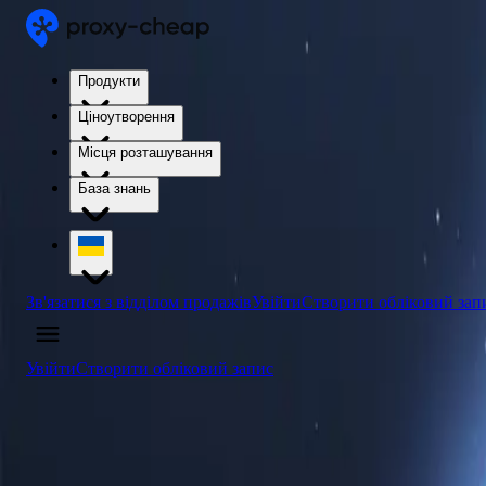
Продукти
Ціноутворення
Місця розташування
База знань
Зв'язатися з відділом продажів
Увійти
Створити обліковий зап
Увійти
Створити обліковий запис
4.5
/5
Купити проксі-сервери Нікарагуа