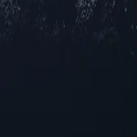
 для себе різноманітний вибір проксі-серверів по всій Коста-Риц
, чи шукаєте ви підвищену конфіденційність, покращений досту
антує надійну роботу в кількох міських центрах. Відчуйте безпе
атність
в Коста-Рики
тратегічного рішення для покращення вашого онлайн-досвіду. За
 орієнтуватися в цифровому середовищі. Розкрийте потенціал про