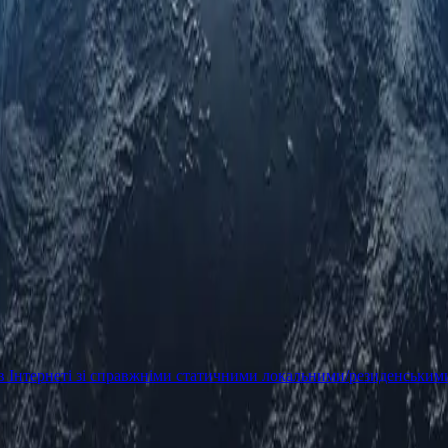
в Інтернеті зі справжніми статичними локальними/резиденським