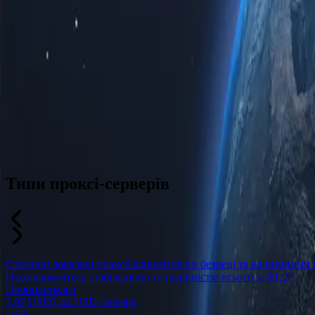
Типи проксі-серверів
Статичні локальні проксі
Залишайтеся в безпеці та анонімними 
Насолоджуйтесь стабільністю та надійністю всього за $1,27.
Починається о
2,87 USD
2,44 USD
/ місяць
-
15%