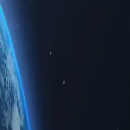
імним доступом до обмежених регіональних даних. Чи то для
ревершену конфіденційність.