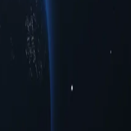
і, пропонуючи надійні IP-адреси в різних містах, щоб
п до обмежених регіональних даних чи оптимальну швидкість
ребійну онлайн-взаємодію з першокласною надійністю,
вдяки своїм унікальним можливостям ці проксі-сервери надають
ксі-серверів Коста-Рики вже сьогодні!