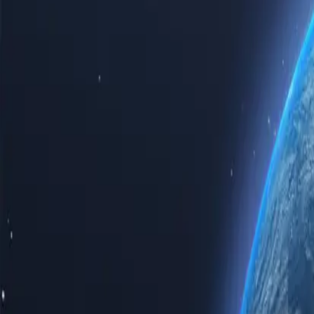
Відчуйте всю потужність інтернету з нашими першокласними пр
особистого використання, чи то для бізнес-рішень, купівля прок