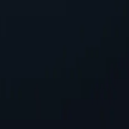
но підходять для тих, хто шукає надійну роботу без перевитрат.
 налаштування, що забезпечує безперебійну інтеграцію в існуючі
маскуючи вашу IP-адресу, захищаючи особисту інформацію під час
ерверів
і-серверів порівняно з конкурентами. Це забезпечує більшу гну
нлайн-активність у певних місцях.