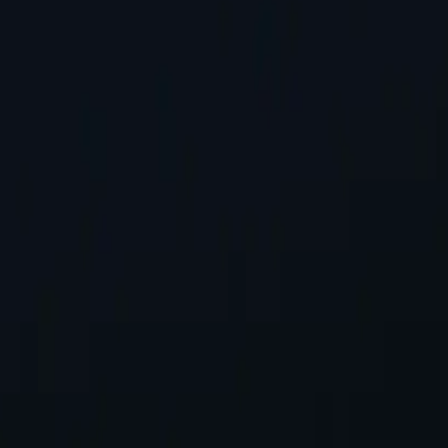
ого додати.
Запит місцезнаходження