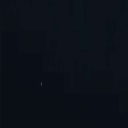
Сполучене Королівство
Сінгапур
Бразилія
Німеччина
Туреччина
Австралія
Швейцарія
Японія
Канада
Франція
Усі місця розташування
Не можете знайти потрібне місце? Замовте його, і ми можемо й