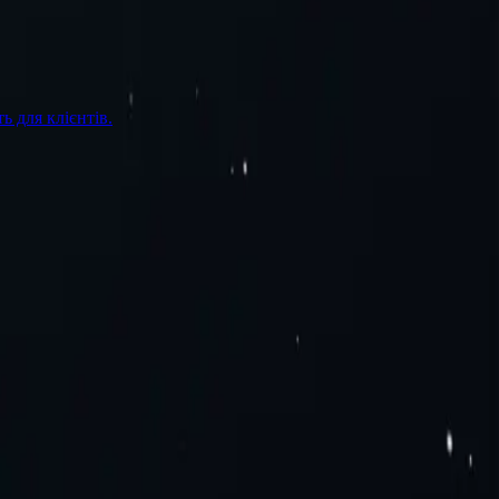
ь для клієнтів.
П
Д