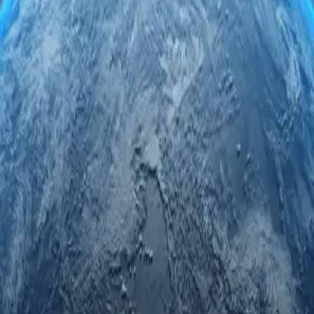
оксі-серверами в Коста-Риці. Скористайтеся безпечним та анон
сі-серверів у Коста-Риці гарантує швидкість, надійність та непе