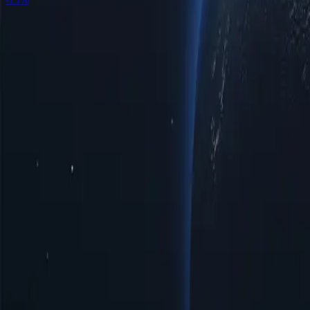
Розташування проксі-серверів у Коста-Риці за містами
Відкрийте
задовольнити ваші потреби в підключенні. Незалежно від того
для перегляду веб-сторінок та потокового відео, наш вибір гар
адаптованою до ваших конкретних вимог.
Міста
Кількість IP-адрес
Протоколи
Версія IP-адреси
Пропускна зд
Алахуела
27
HTTP/SOCKS5
IPv4/IPv6
Безлімітний
Карфаген
14
HTTP/SOCKS5
IPv4/IPv6
Безлімітний
Куррідабат
3
HTTP/SOCKS5
IPv4/IPv6
Безлімітний
Бездомні
19
HTTP/SOCKS5
IPv4/IPv6
Безлімітний
Ередія
11
HTTP/SOCKS5
IPv4/IPv6
Безлімітний
Ліберія
6
HTTP/SOCKS5
IPv4/IPv6
Безлімітний
Лимон
6
HTTP/SOCKS5
IPv4/IPv6
Безлімітний
Пунтаренас
5
HTTP/SOCKS5
IPv4/IPv6
Безлімітний
Сан-Ісідро
4
HTTP/SOCKS5
IPv4/IPv6
Безлімітний
Святий Йосип
32
HTTP/SOCKS5
IPv4/IPv6
Безлімітний
Переваги використання проксі-сервері
Відкрийте для себе можливості проксі-серверів Коста-Рики – с
низку можливостей для користувачів, які прагнуть ефективніше