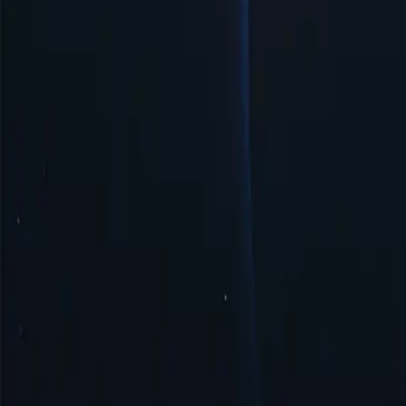
Доступні ціни
Доступні проксі-сервери Коста-Рики за низькими цінами, ідеаль
Просте керування та налаштування
Проксі-сервер Коста-Рики пропонує просте керування та швидке
Безпека та анонімність
Проксі-сервер Коста-Рики забезпечує безпеку та анонімність, 
Почати
Найкращі місця розташування проксі-с
Proxy-Cheap може похвалитися найрозгалуженішою мережею прокс
доступ до географічно обмеженого контенту або здійснювати о
Сполучені Штати