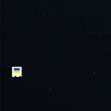
Як користуватися проксі-сервером Коста-Рики?
Спробуйте досконалість разом з нами!
Без щомісячних зобов'язан
Почати
Зв'язатися з відділом продажів
hello@proxy-cheap.com
support@proxy-cheap.com
Послуги
Проксі-сервери для центрів обробки даних
Проксі-серв
локальні проксі-сервери
Статичні локальні IPv6-проксі
Ротаційні
сервери
Платний проксі-сервер
Проксі з необмеженою пропускн
Дешевий проксі
Ціноутворення
Проксі-сервери інтернет-провай
Firefox
Блог
Зв'яжіться з нами
Корпоративні рішення
Кар'єра
База знань
Початок роботи
Підручники
Найчастіші запитання
Варіанти використання
Маркетингові дослідження
Захист бренд