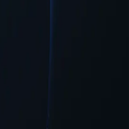
 системи з мінімальною необхідністю конфігурації.
 доступу до онлайн-контенту.
чкість та доступність для користувачів, які бажають отримати