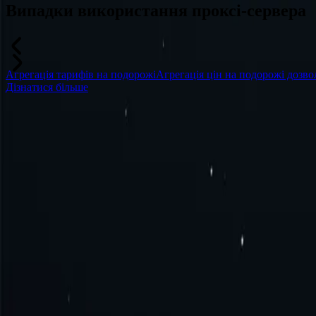
Випадки використання проксі-сервера
Агрегація тарифів на подорожі
Агрегація цін на подорожі дозвол
Дізнатися більше
Часті запитання
Що таке проксі-сервер Коста-Рики?
Як отримати проксі-сервер для Коста-Рики?
Як підключитися до проксі-сервера Коста-Рики?