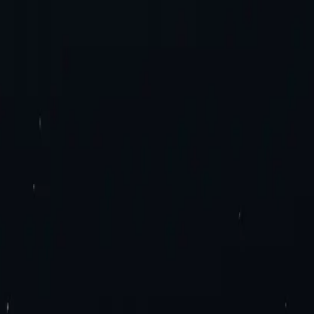
ь. Без додаткових платежів. Спробуйте зараз!
ери IPv4 для центрів обробки даних
Проксі-сервери IPv6 для цент
 локальні проксі-сервери
Ротація мобільних проксі-серверів
Стати
ою здатністю
Проксі-сервери IPv4
Проксі-сервери IPv6
дерів
Розташування проксі-серверів
Розширення проксі-сервера G
у
SEO-дослідження
Перевірка оголошення
Агрегація тарифів на п