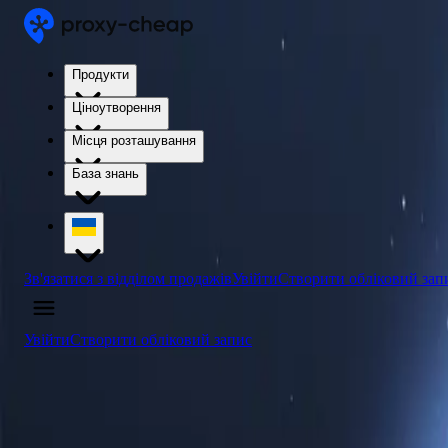
Продукти
Ціноутворення
Місця розташування
База знань
Зв'язатися з відділом продажів
Увійти
Створити обліковий зап
Увійти
Створити обліковий запис
4.5
/5
Купити проксі-сервери Коста-Рики