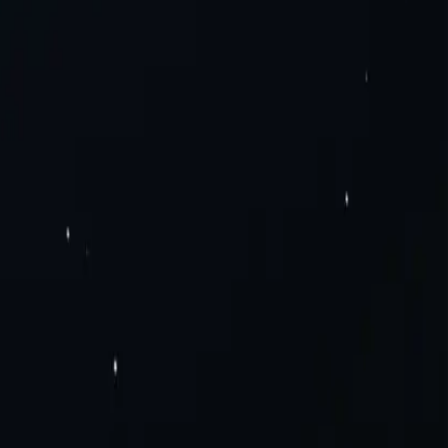
рів обробки даних
Резіденційні проксі-сервери
Статичні
чні мобільні проксі-сервери
SOCKS5 проксі
Приватні проксі-
oogle Chrome
Додаток проксі-сервера Mozilla
одорожі
Електронна комерція та продажі
Проксі-сервери для