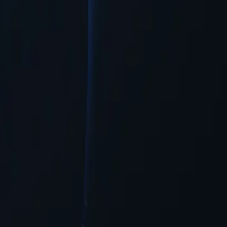
 системи з мінімальною необхідністю конфігурації.
упу до онлайн-контенту.
чкість та доступність для користувачів, які бажають отримати