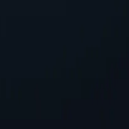
ходять для тих, хто шукає надійну роботу без перевитрат.
 налаштування, що забезпечує безперебійну інтеграцію в існуючі
ючи вашу IP-адресу, захищаючи особисту інформацію під час дост
ерверів
і-серверів порівняно з конкурентами. Це забезпечує більшу гну
нлайн-активність у певних місцях.