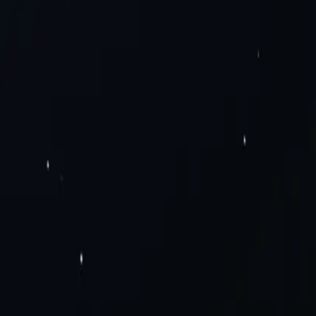
рів обробки даних
Резіденційні проксі-сервери
Статичні
чні мобільні проксі-сервери
SOCKS5 проксі
Приватні проксі-
oogle Chrome
Додаток проксі-сервера Mozilla
одорожі
Електронна комерція та продажі
Проксі-сервери для