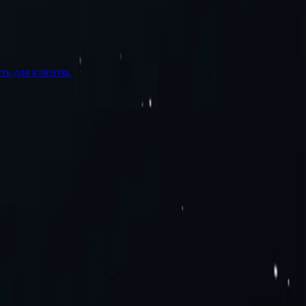
ь для клієнтів.
П
Д