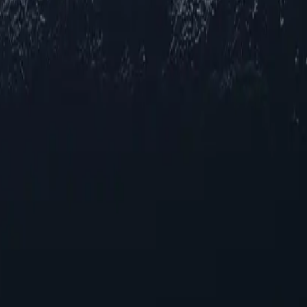
 для себе різноманітний вибір проксі-серверів по всьому Казахст
, чи шукаєте ви підвищену конфіденційність, покращений досту
антує надійну роботу в кількох міських центрах. Відчуйте безпе
атність
 у Казахстані
 – стратегічного рішення для покращення вашого онлайн-досвіду.
ктивніше орієнтуватися в цифровому середовищі. Розкрийте потен