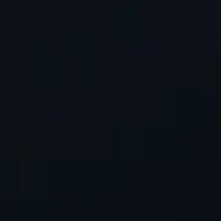
ого додати.
Запит місцезнаходження