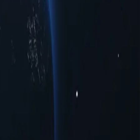
ану, що пропонують надійні IP-адреси в різних містах, щоб
п до обмежених регіональних даних чи оптимальну швидкість
ребійну онлайн-взаємодію з першокласною надійністю,
 Завдяки своїм унікальним можливостям ці проксі-сервери
ціал казахстанських проксі-серверів вже сьогодні!