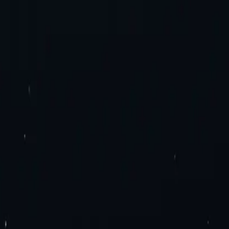
ь. Без додаткових платежів. Спробуйте зараз!
ери IPv4 для центрів обробки даних
Проксі-сервери IPv6 для цент
 локальні проксі-сервери
Ротація мобільних проксі-серверів
Стати
ою здатністю
Проксі-сервери IPv4
Проксі-сервери IPv6
дерів
Розташування проксі-серверів
Розширення проксі-сервера G
у
SEO-дослідження
Перевірка оголошення
Агрегація тарифів на п