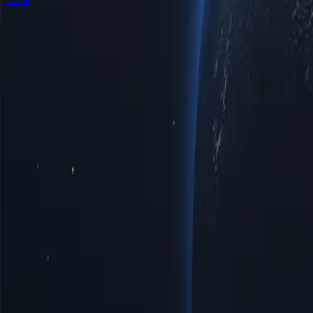
Розташування проксі-серверів у Казахстані за містами
Відкрийте
задовольнити ваші потреби в підключенні. Незалежно від того
для перегляду веб-сторінок та потокового відео, наш вибір гар
адаптованою до ваших конкретних вимог.
Міста
Кількість IP-адрес
Протоколи
Версія IP-адреси
Пропускна зд
Актобе
41
HTTP/SOCKS5
IPv4/IPv6
Безлімітний
Алмати
183
HTTP/SOCKS5
IPv4/IPv6
Безлімітний
Атирау
27
HTTP/SOCKS5
IPv4/IPv6
Безлімітний
Караганда
46
HTTP/SOCKS5
IPv4/IPv6
Безлімітний
Костанай
21
HTTP/SOCKS5
IPv4/IPv6
Безлімітний
Нур-Султан
114
HTTP/SOCKS5
IPv4/IPv6
Безлімітний
Павлодар
33
HTTP/SOCKS5
IPv4/IPv6
Безлімітний
Шимкент
100
HTTP/SOCKS5
IPv4/IPv6
Безлімітний
Терези
33
HTTP/SOCKS5
IPv4/IPv6
Безлімітний
Уст-Каменогорськ
32
HTTP/SOCKS5
IPv4/IPv6
Безлімітний
Переваги використання проксі-серверів
Відкрийте для себе потужність казахстанських проксі-серверів
надають низку можливостей для користувачів, які прагнуть ефе