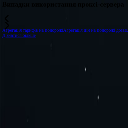
Випадки використання проксі-сервера
Агрегація тарифів на подорожі
Агрегація цін на подорожі дозво
Дізнатися більше
Часті запитання
Що таке казахстанський проксі?
Як отримати проксі-сервер для Казахстану?
Як підключитися до проксі-сервера в Казахстані?