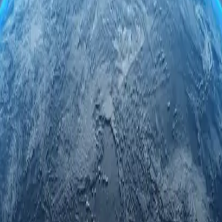
ькими проксі-серверами. Скористайтеся безпечним та анонімним
ахстанських проксі-серверів гарантує швидкість, надійність та не