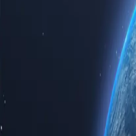
Відчуйте всю силу інтернету з нашими найкращими казахстанс
особистого використання, чи то для бізнес-рішень, купівля каз