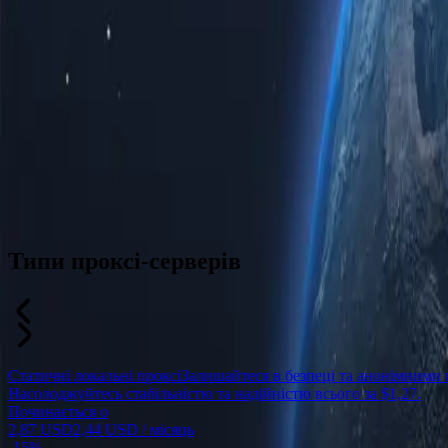
Типи проксі-серверів
Статичні локальні проксі
Залишайтеся в безпеці та анонімними 
Насолоджуйтесь стабільністю та надійністю всього за $1,27.
Починається о
2,87 USD
2,44 USD
/ місяць
-
15%