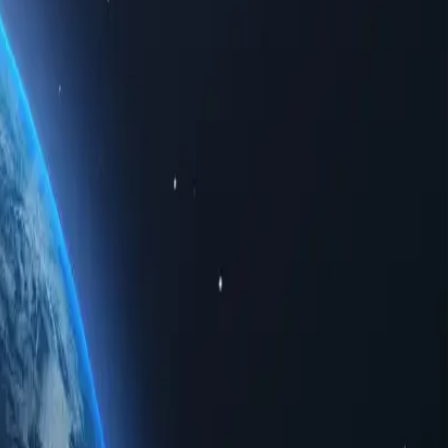
 доступом до обмежених регіональних даних. Чи то для
перевершену конфіденційність.