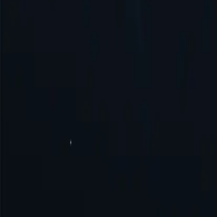
Сполучене Королівство
Сінгапур
Бразилія
Німеччина
Туреччина
Австралія
Швейцарія
Японія
Канада
Франція
Усі місця розташування
Не можете знайти потрібне місце? Замовте його, і ми можемо й