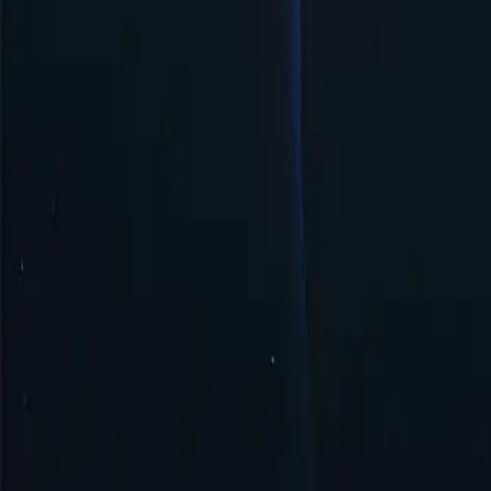
Доступні ціни
Доступні казахстанські проксі за низькими цінами, ідеально під
Просте керування та налаштування
Проксі-сервер Казахстану пропонує просте керування та швидке
Безпека та анонімність
Казахстанський проксі гарантує безпеку та анонімність, маску
Почати
Найкращі місця розташування проксі-с
Proxy-Cheap може похвалитися найрозгалуженішою мережею прокс
доступ до географічно обмеженого контенту або здійснювати о
Сполучені Штати