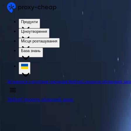
Продукти
Ціноутворення
Місця розташування
База знань
Зв'язатися з відділом продажів
Увійти
Створити обліковий зап
Увійти
Створити обліковий запис
4.5
/5
Купити проксі-сервери Казахстану