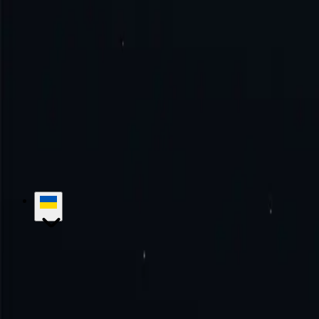
Як користуватися проксі-сервером у Казахстані?
Спробуйте досконалість разом з нами!
Без щомісячних зобов'язан
Почати
Зв'язатися з відділом продажів
hello@proxy-cheap.com
support@proxy-cheap.com
Послуги
Проксі-сервери для центрів обробки даних
Проксі-серв
локальні проксі-сервери
Статичні локальні IPv6-проксі
Ротаційні
сервери
Платний проксі-сервер
Проксі з необмеженою пропускн
Дешевий проксі
Ціноутворення
Проксі-сервери інтернет-провай
Firefox
Блог
Зв'яжіться з нами
Корпоративні рішення
Кар'єра
База знань
Початок роботи
Підручники
Найчастіші запитання
Варіанти використання
Маркетингові дослідження
Захист бренд