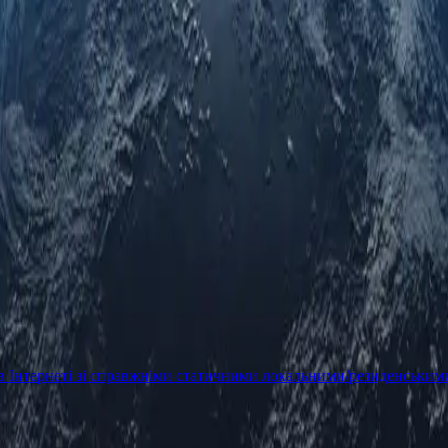
в Інтернеті зі справжніми статичними локальними/резиденським