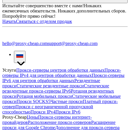
Испытайте совершенство вместе с нами!
Никаких
ежемесячных обязательств. Никаких дополнительных сборов.
Попробуйте прямо сейчас!
Начать
Связаться с отделом продаж
hello@proxy-cheap.com
support@proxy-cheap.com
Услуги
Прокси-серверы центров обработки данных
Прокси-
серверы IPv4 для центров обработки данных
Прокси-серверы
IPv6 для центров обработки данных
Резидентные
прокси
Статические резидентные прокси
Статические
резидентные прокси-серверы IPv6
Ротация резидентных
прокси
Ротация мобильных прокси
Статические мобильные
прокси
Прокси SOCKS5
Частные прокси
Платный прокси-
сервер
Прокси с неограниченной пропускной
способностью
Прокси IPv4
Прокси IPv6
Proxy-Cheap
Цены
Прокси-серверы интернет-
провайдеров
Расположение прокси-серверов
Расширение
прокси для Google Chrome
Дополнение для прокси-сервера