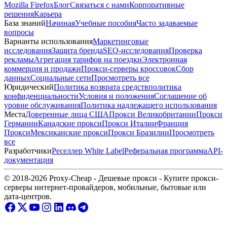
Mozilla Firefox
Блог
Связаться с нами
Корпоративные
решения
Карьера
База знаний
Начиная
Учебные пособия
Часто задаваемые
вопросы
Варианты использования
Маркетинговые
исследования
Защита бренда
SEO-исследования
Проверка
рекламы
Агрегация тарифов на поездки
Электронная
коммерция и продажи
Прокси-серверы кроссовок
Сбор
данных
Социальные сети
Просмотреть все
Юридический
Политика возврата средств
политика
конфиденциальности
Условия и положения
Соглашение об
уровне обслуживания
Политика надлежащего использования
Места
Доверенные лица США
Прокси Великобритании
Прокси
Германии
Канадские прокси
Прокси Италии
Франция
Прокси
Мексиканские прокси
Прокси Бразилии
Просмотреть
все
Разработчики
Реселлер White Label
Реферальная программа
API-
документация
© 2018-2026 Proxy-Cheap - Дешевые прокси - Купите прокси-
серверы интернет-провайдеров, мобильные, бытовые или
дата-центров.