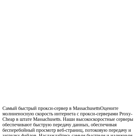
Самый быстрый прокси-сервер в Massachusetts
Оцените
молниеносную скорость интернета с прокси-серверами Proxy-
Cheap в штате Massachusetts. Наши высокоскоростные серверы
обеспечивают быструю передачу данных, обеспечивая
бесперебойный просмотр веб-страниц, потоковую передачу и
загрузку файлов. Наслаждайтесь самым быстрым и надежным