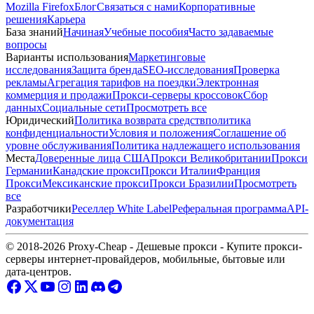
Mozilla Firefox
Блог
Связаться с нами
Корпоративные
решения
Карьера
База знаний
Начиная
Учебные пособия
Часто задаваемые
вопросы
Варианты использования
Маркетинговые
исследования
Защита бренда
SEO-исследования
Проверка
рекламы
Агрегация тарифов на поездки
Электронная
коммерция и продажи
Прокси-серверы кроссовок
Сбор
данных
Социальные сети
Просмотреть все
Юридический
Политика возврата средств
политика
конфиденциальности
Условия и положения
Соглашение об
уровне обслуживания
Политика надлежащего использования
Места
Доверенные лица США
Прокси Великобритании
Прокси
Германии
Канадские прокси
Прокси Италии
Франция
Прокси
Мексиканские прокси
Прокси Бразилии
Просмотреть
все
Разработчики
Реселлер White Label
Реферальная программа
API-
документация
© 2018-2026 Proxy-Cheap - Дешевые прокси - Купите прокси-
серверы интернет-провайдеров, мобильные, бытовые или
дата-центров.