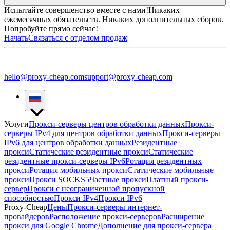
Испытайте совершенство вместе с нами!
Никаких
ежемесячных обязательств. Никаких дополнительных сборов.
Попробуйте прямо сейчас!
Начать
Связаться с отделом продаж
hello@proxy-cheap.com
support@proxy-cheap.com
Услуги
Прокси-серверы центров обработки данных
Прокси-
серверы IPv4 для центров обработки данных
Прокси-серверы
IPv6 для центров обработки данных
Резидентные
прокси
Статические резидентные прокси
Статические
резидентные прокси-серверы IPv6
Ротация резидентных
прокси
Ротация мобильных прокси
Статические мобильные
прокси
Прокси SOCKS5
Частные прокси
Платный прокси-
сервер
Прокси с неограниченной пропускной
способностью
Прокси IPv4
Прокси IPv6
Proxy-Cheap
Цены
Прокси-серверы интернет-
провайдеров
Расположение прокси-серверов
Расширение
прокси для Google Chrome
Дополнение для прокси-сервера