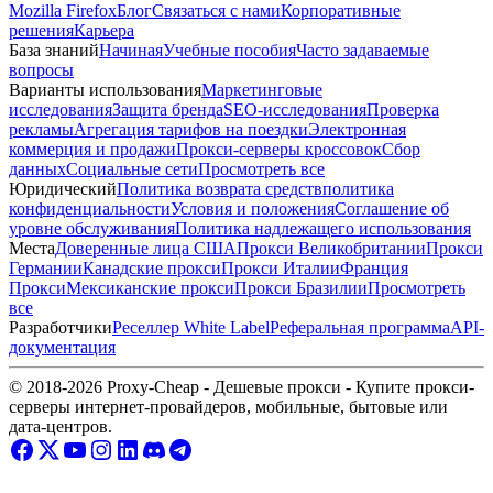
Mozilla Firefox
Блог
Связаться с нами
Корпоративные
решения
Карьера
База знаний
Начиная
Учебные пособия
Часто задаваемые
вопросы
Варианты использования
Маркетинговые
исследования
Защита бренда
SEO-исследования
Проверка
рекламы
Агрегация тарифов на поездки
Электронная
коммерция и продажи
Прокси-серверы кроссовок
Сбор
данных
Социальные сети
Просмотреть все
Юридический
Политика возврата средств
политика
конфиденциальности
Условия и положения
Соглашение об
уровне обслуживания
Политика надлежащего использования
Места
Доверенные лица США
Прокси Великобритании
Прокси
Германии
Канадские прокси
Прокси Италии
Франция
Прокси
Мексиканские прокси
Прокси Бразилии
Просмотреть
все
Разработчики
Реселлер White Label
Реферальная программа
API-
документация
© 2018-2026 Proxy-Cheap - Дешевые прокси - Купите прокси-
серверы интернет-провайдеров, мобильные, бытовые или
дата-центров.