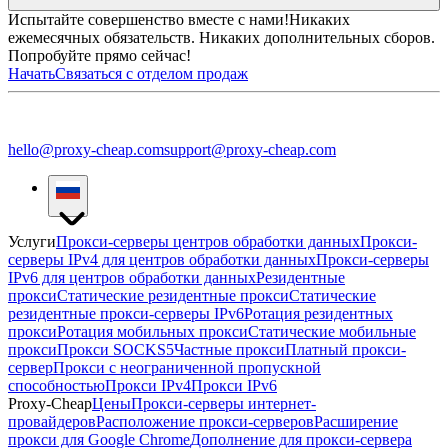
Испытайте совершенство вместе с нами!
Никаких
ежемесячных обязательств. Никаких дополнительных сборов.
Попробуйте прямо сейчас!
Начать
Связаться с отделом продаж
hello@proxy-cheap.com
support@proxy-cheap.com
Услуги
Прокси-серверы центров обработки данных
Прокси-
серверы IPv4 для центров обработки данных
Прокси-серверы
IPv6 для центров обработки данных
Резидентные
прокси
Статические резидентные прокси
Статические
резидентные прокси-серверы IPv6
Ротация резидентных
прокси
Ротация мобильных прокси
Статические мобильные
прокси
Прокси SOCKS5
Частные прокси
Платный прокси-
сервер
Прокси с неограниченной пропускной
способностью
Прокси IPv4
Прокси IPv6
Proxy-Cheap
Цены
Прокси-серверы интернет-
провайдеров
Расположение прокси-серверов
Расширение
прокси для Google Chrome
Дополнение для прокси-сервера