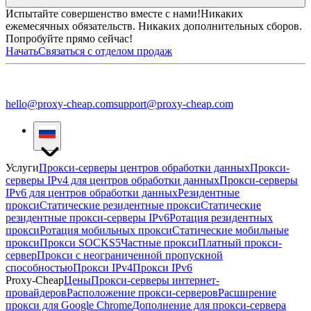
Испытайте совершенство вместе с нами!
Никаких
ежемесячных обязательств. Никаких дополнительных сборов.
Попробуйте прямо сейчас!
Начать
Связаться с отделом продаж
hello@proxy-cheap.com
support@proxy-cheap.com
Услуги
Прокси-серверы центров обработки данных
Прокси-
серверы IPv4 для центров обработки данных
Прокси-серверы
IPv6 для центров обработки данных
Резидентные
прокси
Статические резидентные прокси
Статические
резидентные прокси-серверы IPv6
Ротация резидентных
прокси
Ротация мобильных прокси
Статические мобильные
прокси
Прокси SOCKS5
Частные прокси
Платный прокси-
сервер
Прокси с неограниченной пропускной
способностью
Прокси IPv4
Прокси IPv6
Proxy-Cheap
Цены
Прокси-серверы интернет-
провайдеров
Расположение прокси-серверов
Расширение
прокси для Google Chrome
Дополнение для прокси-сервера