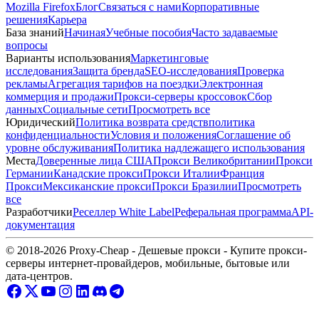
Mozilla Firefox
Блог
Связаться с нами
Корпоративные
решения
Карьера
База знаний
Начиная
Учебные пособия
Часто задаваемые
вопросы
Варианты использования
Маркетинговые
исследования
Защита бренда
SEO-исследования
Проверка
рекламы
Агрегация тарифов на поездки
Электронная
коммерция и продажи
Прокси-серверы кроссовок
Сбор
данных
Социальные сети
Просмотреть все
Юридический
Политика возврата средств
политика
конфиденциальности
Условия и положения
Соглашение об
уровне обслуживания
Политика надлежащего использования
Места
Доверенные лица США
Прокси Великобритании
Прокси
Германии
Канадские прокси
Прокси Италии
Франция
Прокси
Мексиканские прокси
Прокси Бразилии
Просмотреть
все
Разработчики
Реселлер White Label
Реферальная программа
API-
документация
© 2018-2026 Proxy-Cheap - Дешевые прокси - Купите прокси-
серверы интернет-провайдеров, мобильные, бытовые или
дата-центров.