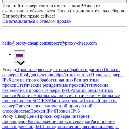
Испытайте совершенство вместе с нами!
Никаких
ежемесячных обязательств. Никаких дополнительных сборов.
Попробуйте прямо сейчас!
Начать
Связаться с отделом продаж
hello@proxy-cheap.com
support@proxy-cheap.com
Услуги
Прокси-серверы центров обработки данных
Прокси-
серверы IPv4 для центров обработки данных
Прокси-серверы
IPv6 для центров обработки данных
Резидентные
прокси
Статические резидентные прокси
Статические
резидентные прокси-серверы IPv6
Ротация резидентных
прокси
Ротация мобильных прокси
Статические мобильные
прокси
Прокси SOCKS5
Частные прокси
Платный прокси-
сервер
Прокси с неограниченной пропускной
способностью
Прокси IPv4
Прокси IPv6
Proxy-Cheap
Цены
Прокси-серверы интернет-
провайдеров
Расположение прокси-серверов
Расширение
прокси для Google Chrome
Дополнение для прокси-сервера