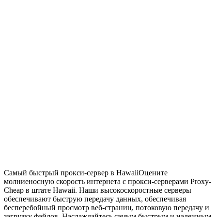
Самый быстрый прокси-сервер в Hawaii
Оцените
молниеносную скорость интернета с прокси-серверами Proxy-
Cheap в штате Hawaii. Наши высокоскоростные серверы
обеспечивают быструю передачу данных, обеспечивая
бесперебойный просмотр веб-страниц, потоковую передачу и
загрузку файлов. Наслаждайтесь самым быстрым и надежным