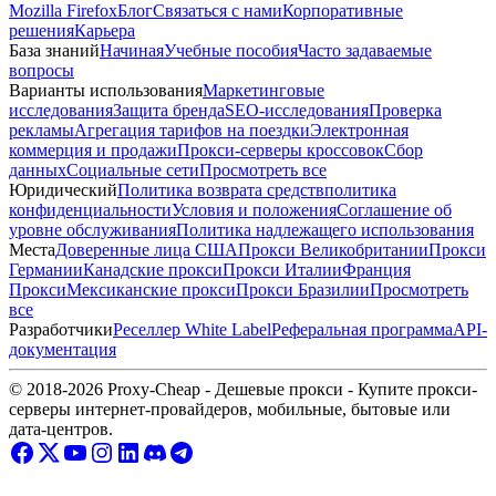
Mozilla Firefox
Блог
Связаться с нами
Корпоративные
решения
Карьера
База знаний
Начиная
Учебные пособия
Часто задаваемые
вопросы
Варианты использования
Маркетинговые
исследования
Защита бренда
SEO-исследования
Проверка
рекламы
Агрегация тарифов на поездки
Электронная
коммерция и продажи
Прокси-серверы кроссовок
Сбор
данных
Социальные сети
Просмотреть все
Юридический
Политика возврата средств
политика
конфиденциальности
Условия и положения
Соглашение об
уровне обслуживания
Политика надлежащего использования
Места
Доверенные лица США
Прокси Великобритании
Прокси
Германии
Канадские прокси
Прокси Италии
Франция
Прокси
Мексиканские прокси
Прокси Бразилии
Просмотреть
все
Разработчики
Реселлер White Label
Реферальная программа
API-
документация
© 2018-2026 Proxy-Cheap - Дешевые прокси - Купите прокси-
серверы интернет-провайдеров, мобильные, бытовые или
дата-центров.