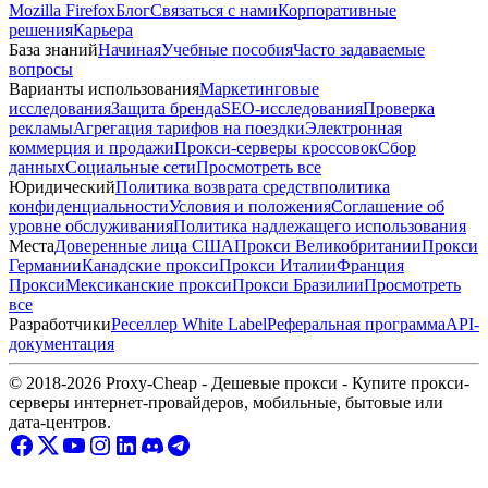
Mozilla Firefox
Блог
Связаться с нами
Корпоративные
решения
Карьера
База знаний
Начиная
Учебные пособия
Часто задаваемые
вопросы
Варианты использования
Маркетинговые
исследования
Защита бренда
SEO-исследования
Проверка
рекламы
Агрегация тарифов на поездки
Электронная
коммерция и продажи
Прокси-серверы кроссовок
Сбор
данных
Социальные сети
Просмотреть все
Юридический
Политика возврата средств
политика
конфиденциальности
Условия и положения
Соглашение об
уровне обслуживания
Политика надлежащего использования
Места
Доверенные лица США
Прокси Великобритании
Прокси
Германии
Канадские прокси
Прокси Италии
Франция
Прокси
Мексиканские прокси
Прокси Бразилии
Просмотреть
все
Разработчики
Реселлер White Label
Реферальная программа
API-
документация
© 2018-2026 Proxy-Cheap - Дешевые прокси - Купите прокси-
серверы интернет-провайдеров, мобильные, бытовые или
дата-центров.