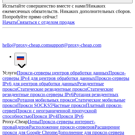
Испытайте совершенство вместе с нами!
Никаких
ежемесячных обязательств. Никаких дополнительных сборов.
Попробуйте прямо сейчас!
Начать
Связаться с отделом продаж
hello@proxy-cheap.com
support@proxy-cheap.com
Услуги
Прокси-серверы центров обработки данных
Прокси-
серверы IPv4 для центров обработки данных
Прокси-серверы
IPv6 для центров обработки данных
Резидентные
прокси
Статические резидентные прокси
Статические
резидентные прокси-серверы IPv6
Ротация резидентных
прокси
Ротация мобильных прокси
Статические мобильные
прокси
Прокси SOCKS5
Частные прокси
Платный прокси-
сервер
Прокси с неограниченной пропускной
способностью
Прокси IPv4
Прокси IPv6
Proxy-Cheap
Цены
Прокси-серверы интернет-
провайдеров
Расположение прокси-серверов
Расширение
прокси для Google Chrome
Дополнение для прокси-сервера