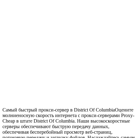
Самый быстрый прокси-сервер в District Of Columbia
Оцените
молниеносную скорость интернета с прокси-серверами Proxy-
Cheap в штате District Of Columbia. Наши высокоскоростные
серверы обеспечивают быструю передачу данных,
обеспечивая бесперебойный просмотр веб-страниц,
потоковую передачу и загрузку файлов. Наслаждайтесь самым