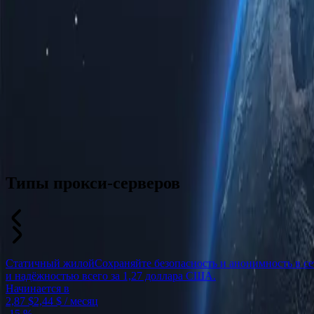
Типы прокси-серверов
Статичный жилой
Сохраняйте безопасность и анонимность в с
и надёжностью всего за 1,27 доллара США.
Начинается в
2,87 $
2,44 $
/ месяц
-
15 %