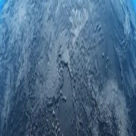
-серверами Вануату. Пользуйтесь безопасно и анонимно, получ
, надежность и непревзойденную конфиденциальность, будь то д