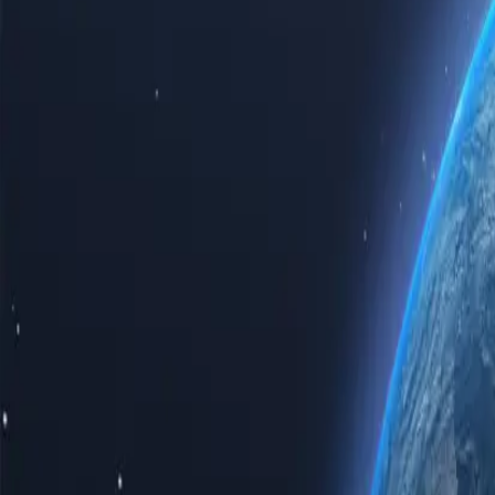
Ощутите всю мощь интернета с нашими первоклассными прокси
Приобретая прокси-серверы Вануату, вы гарантируете скорость