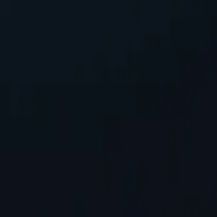
сть, маскируя ваш IP-адрес, защищая личную информацию при до
ов
-серверов по сравнению с конкурентами. Это обеспечивает бол
ли заниматься онлайн-активностью в определённых местах.