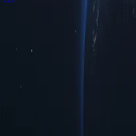
Расположение прокси-серверов Вануату по городам
Откройте д
удовлетворения ваших потребностей в подключении. Независи
оптимальная скорость для просмотра веб-страниц и потоковог
высочайшей надежностью, адаптированной к вашим конкретны
Города
Количество IP-адресов
Протоколы
IP-версия
Пропускная с
Норсуп
1
HTTP/SOCKS5
IPv4/IPv6
Безлимитный
Порт-Вила
5
HTTP/SOCKS5
IPv4/IPv6
Безлимитный
Преимущества использования прокси-с
Откройте для себя мощь прокси-серверов Вануату — стратеги
ряд возможностей пользователям, стремящимся эффективнее ор
Доступные цены
Доступные прокси-серверы Вануату по низким ценам, идеально
Простое управление и настройка
Прокси-сервер Вануату обеспечивает простоту управления и 