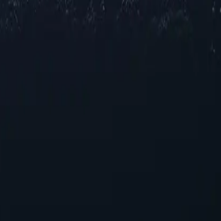
ля себя широкий выбор прокси-серверов по всему Вануату, пред
мо от того, нужна ли вам повышенная конфиденциальность, улу
о вещания, наш выбор гарантирует стабильную работу в различн
м требованиям.
пособность
ерверов Вануату
ческого решения для улучшения вашего онлайн-опыта. Благодар
иентироваться в цифровом пространстве. Раскройте потенциал п
 подходящие для тех, кто ищет надежную производительность б
быструю настройку, гарантируя бесшовную интеграцию в сущес