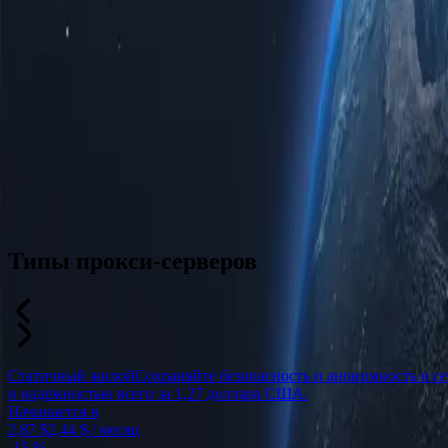
Типы прокси-серверов
Статичный жилой
Сохраняйте безопасность и анонимность в с
и надёжностью всего за 1,27 доллара США.
Начинается в
2,87 $
2,44 $
/ месяц
-
15 %