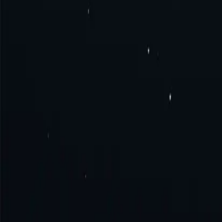
Часто задаваемые вопросы
Что такое прокси-сервер Вануату?
Как получить прокси Вануату?
Как подключиться к прокси-серверу Вануату?
Как использовать прокси-сервер Вануату?
Испытайте совершенство вместе с нами!
Никаких ежемесячных 