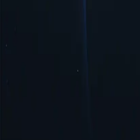
Безопасность и анонимность
Прокси-сервер Вануату обеспечивает безопасность и анонимно
Начать
Лучшие местоположения прокси-сервер
Proxy-Cheap может похвастаться самой обширной сетью прокси
получить доступ к контенту, ограниченному географически, и
Соединенные Штаты
Соединенное Королевство
Сингапур
Бразилия
Германия