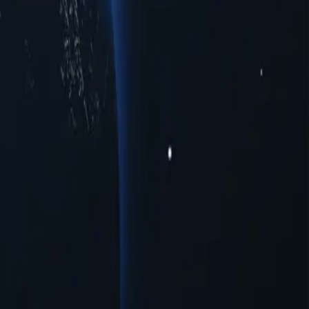
лагающих надежные IP-адреса в разных городах для
чшенный доступ к ограниченному трафику в регионе или
ых городах. Оцените бесперебойное онлайн-взаимодействие с
я своим уникальным возможностям эти прокси предоставляют
рокси-серверов Вануату уже сегодня!
ез лишних трат.
твующие системы с минимальной необходимостью настройки.