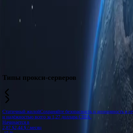
Типы прокси-серверов
Статичный жилой
Сохраняйте безопасность и анонимность в с
и надёжностью всего за 1,27 доллара США.
Начинается в
2,87 $
2,44 $
/ месяц
-
15 %