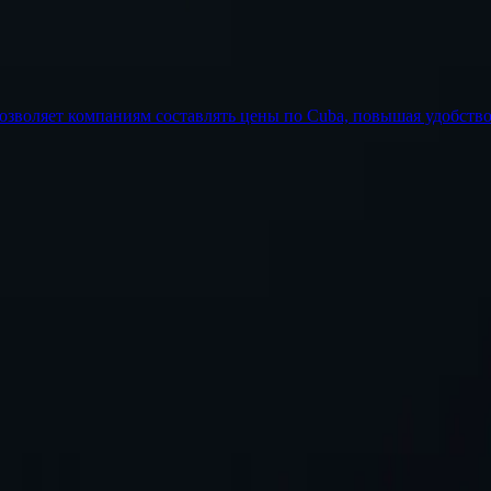
озволяет компаниям составлять цены по Cuba, повышая удобство