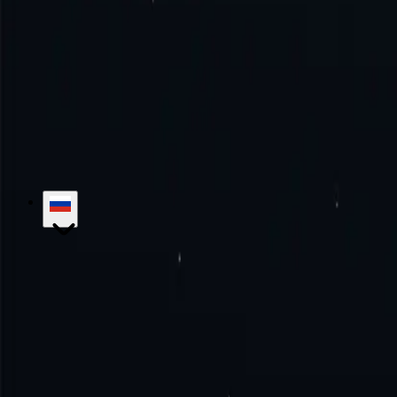
Как использовать прокси Черногории?
Испытайте совершенство вместе с нами!
Никаких ежемесячных 
Начать
Связаться с отделом продаж
hello@proxy-cheap.com
support@proxy-cheap.com
Услуги
Прокси-серверы центров обработки данных
Прокси-серв
резидентные прокси
Статические резидентные прокси-серверы 
прокси
Платный прокси-сервер
Прокси с неограниченной проп
Proxy-Cheap
Цены
Прокси-серверы интернет-провайдеров
Распо
нами
Корпоративные решения
Карьера
База знаний
Начиная
Учебные пособия
Часто задаваемые вопрос
Варианты использования
Маркетинговые исследования
Защита 
кроссовок
Сбор данных
Социальные сети
Просмотреть все
Юридический
Политика возврата средств
политика конфиденци
Места
Доверенные лица США
Прокси Великобритании
Прокси 