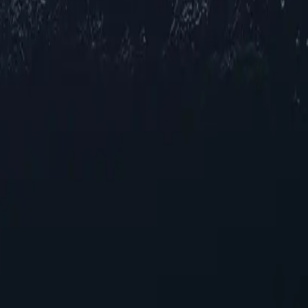
йте для себя широкий выбор прокси-серверов по всей Черногори
мо от того, нужна ли вам повышенная конфиденциальность, улу
о вещания, наш выбор гарантирует стабильную работу в различн
м требованиям.
пособность
ерверов Черногории
егического решения для улучшения вашего онлайн-опыта. Благод
иентироваться в цифровом пространстве. Раскройте потенциал п
ьно подходящие для тех, кто ищет надежную производительност