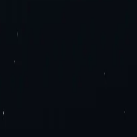
обязательств. Никаких дополнительных сборов. Попробуйте пря
еры IPv4 для центров обработки данных
Прокси-серверы IPv6 дл
IPv6
Ротация резидентных прокси
Ротация мобильных прокси
Ста
ускной способностью
Прокси IPv4
Прокси IPv6
ложение прокси-серверов
Расширение прокси для Google Chrome
ы
бренда
SEO-исследования
Проверка рекламы
Агрегация тарифов н
альности
Условия и положения
Соглашение об уровне обслужива
Германии
Канадские прокси
Прокси Италии
Франция Прокси
Мекс