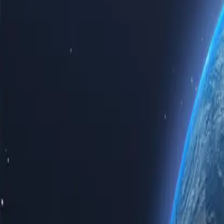
Ощутите всю мощь интернета с нашими первоклассными прокси
Приобретая прокси-серверы в Черногории для личного использ