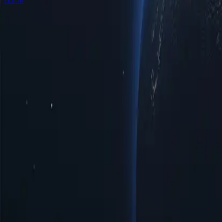
Расположение прокси-серверов в Черногории по городам
Откро
удовлетворения ваших потребностей в подключении. Независи
оптимальная скорость для просмотра веб-страниц и потоковог
высочайшей надежностью, адаптированной к вашим конкретны
Города
Количество IP-адресов
Протоколы
IP-версия
Пропускная с
Бар
2
HTTP/SOCKS5
IPv4/IPv6
Безлимитный
Беране
2
HTTP/SOCKS5
IPv4/IPv6
Безлимитный
Белое Поле
3
HTTP/SOCKS5
IPv4/IPv6
Безлимитный
Герцег-Нови
3
HTTP/SOCKS5
IPv4/IPv6
Безлимитный
Плевля
3
HTTP/SOCKS5
IPv4/IPv6
Безлимитный
Подгорица
17
HTTP/SOCKS5
IPv4/IPv6
Безлимитный
Улцинь
1
HTTP/SOCKS5
IPv4/IPv6
Безлимитный
Преимущества использования прокси-с
Откройте для себя мощь прокси-серверов Montenegro — страт
ряд возможностей пользователям, стремящимся эффективнее ор
Доступные цены
Доступные прокси-серверы Черногории по низким ценам, идеал