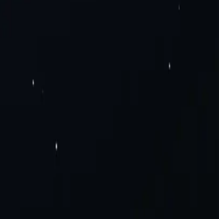
мо сейчас!
я центров обработки данных
Резидентные прокси
Статические
тические мобильные прокси
Прокси SOCKS5
Частные
Дополнение для прокси-сервера Mozilla Firefox
Блог
Связаться с
а поездки
Электронная коммерция и продажи
Прокси-серверы
ния
Политика надлежащего использования
иканские прокси
Прокси Бразилии
Просмотреть все