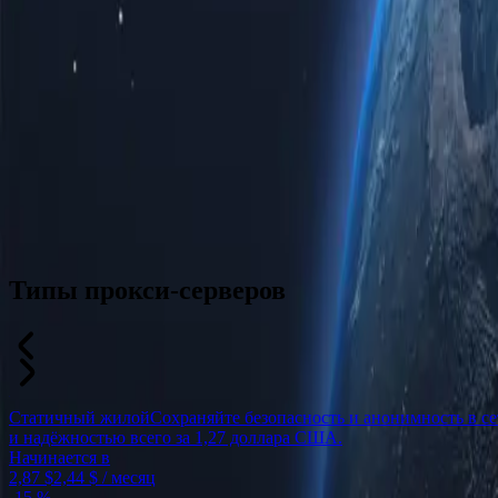
Типы прокси-серверов
Статичный жилой
Сохраняйте безопасность и анонимность в с
и надёжностью всего за 1,27 доллара США.
Начинается в
2,87 $
2,44 $
/ месяц
-
15 %