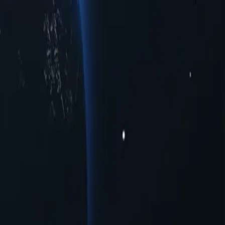
и, предлагающих надежные IP-адреса в разных городах для
чшенный доступ к ограниченному трафику в регионе или
ых городах. Оцените бесперебойное онлайн-взаимодействие с
аря своим уникальным возможностям эти прокси предоставляют
рокси-серверов Montenegro уже сегодня!
ь без лишних трат.