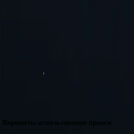
Бразилия
Германия
Турция
Австралия
Швейцария
Япония
Канада
Франция
Все локации
Не нашли нужное место? Отправьте запрос, и мы, возможно, ег
Варианты использования прокси