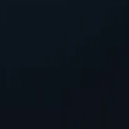
и быструю настройку, гарантируя бесшовную интеграцию в сущ
мность, маскируя ваш IP-адрес, защищая личную информацию пр
ов
-серверов по сравнению с конкурентами. Это обеспечивает бол
ли заниматься онлайн-активностью в определённых местах.