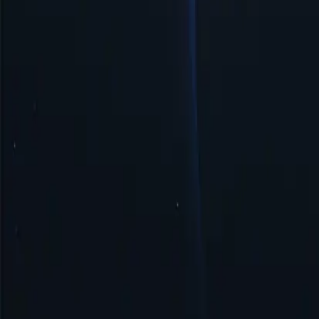
Простое управление и настройка
Прокси-сервер Черногории обеспечивает простое управление 
Безопасность и анонимность
Прокси-сервер Черногории обеспечивает безопасность и анони
Начать
Лучшие местоположения прокси-сервер
Proxy-Cheap может похвастаться самой обширной сетью прокси
получить доступ к контенту, ограниченному географически, и
Соединенные Штаты
Соединенное Королевство
Сингапур