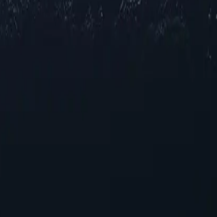
Откройте для себя широкий выбор прокси-серверов по всему Во
ии. Независимо от того, нужна ли вам повышенная конфиденциа
 и потокового вещания, наш выбор гарантирует стабильную рабо
к вашим конкретным требованиям.
пособность
серверов Тимора-Лешти
— стратегического решения для улучшения вашего онлайн-опыта
 эффективнее ориентироваться в цифровом пространстве. Раскро
еально подходящие для тех, кто ищет надежную производительн
ния и быструю настройку, гарантируя беспроблемную интеграц