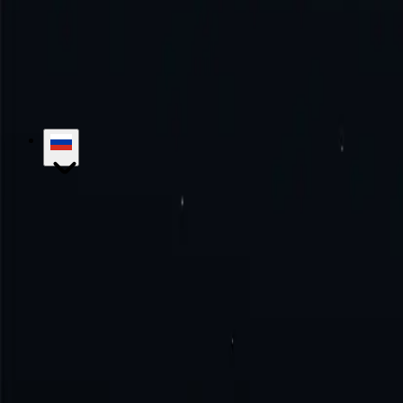
Испытайте совершенство вместе с нами!
Никаких ежемесячных 
Начать
Связаться с отделом продаж
hello@proxy-cheap.com
support@proxy-cheap.com
Услуги
Прокси-серверы центров обработки данных
Прокси-серв
резидентные прокси
Статические резидентные прокси-серверы 
прокси
Платный прокси-сервер
Прокси с неограниченной проп
Proxy-Cheap
Цены
Прокси-серверы интернет-провайдеров
Распо
нами
Корпоративные решения
Карьера
База знаний
Начиная
Учебные пособия
Часто задаваемые вопрос
Варианты использования
Маркетинговые исследования
Защита 
кроссовок
Сбор данных
Социальные сети
Просмотреть все
Юридический
Политика возврата средств
политика конфиденци
Места
Доверенные лица США
Прокси Великобритании
Прокси 
Разработчики
Реселлер White Label
Реферальная программа
API-
© 2018-2026 Proxy-Cheap - Дешевые прокси - Купите прокси-с