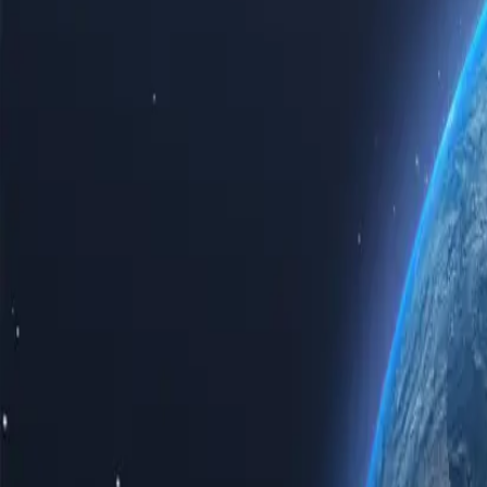
Ощутите всю мощь интернета с нашими первоклассными прокси
трафику. Приобретая прокси-серверы для Восточного Тимора, в
бизнеса.