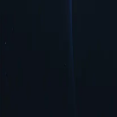
настройки.
Безопасность и анонимность
Прокси-сервер Тимора-Лешти обеспечивает безопасность и ано
Начать
Лучшие местоположения прокси-сервер
Proxy-Cheap может похвастаться самой обширной сетью прокси
получить доступ к контенту, ограниченному географически, и
Соединенные Штаты
Соединенное Королевство
Сингапур
Бразилия
Германия