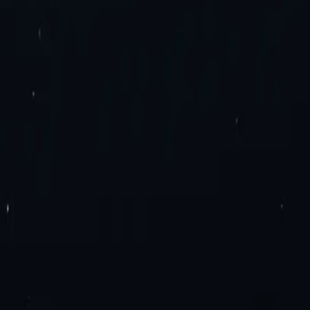
обязательств. Никаких дополнительных сборов. Попробуйте пря
еры IPv4 для центров обработки данных
Прокси-серверы IPv6 дл
IPv6
Ротация резидентных прокси
Ротация мобильных прокси
Ста
ускной способностью
Прокси IPv4
Прокси IPv6
ложение прокси-серверов
Расширение прокси для Google Chrome
ы
бренда
SEO-исследования
Проверка рекламы
Агрегация тарифов н
альности
Условия и положения
Соглашение об уровне обслужива
Германии
Канадские прокси
Прокси Италии
Франция Прокси
Мекс
документация
ерверы интернет-провайдеров, мобильные, бытовые или дата-цен