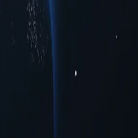
-
сточному Тимору, предлагая надёжные IP-адреса в разных
льность, улучшенный доступ к ограниченному трафику в
ту в различных городах. Оцените бесперебойное онлайн-
. Благодаря своим уникальным возможностям эти прокси
йте потенциал прокси-серверов Восточного Тимора уже
ость без лишних трат.
ию в существующие системы с минимальной необходимостью