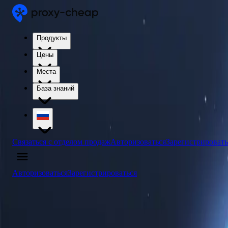
Продукты
Цены
Места
База знаний
Связаться с отделом продаж
Авторизоваться
Зарегистрировать
Авторизоваться
Зарегистрироваться
4.5
/5
Купить прокси-серверы Тимора-Лешти