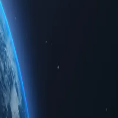
анонимно, получая доступ к ограниченному региональному
иальность, будь то для личного использования или для