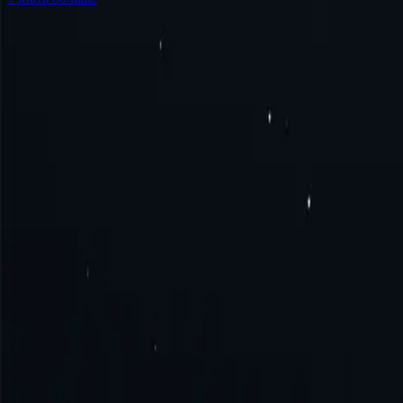
Часто задаваемые вопросы
Что такое прокси-сервер Тимора-Лешти?
Как получить прокси Тимора-Лешти?
Как подключиться к прокси-серверу Тимора-Лешти?
Как использовать прокси-сервер Тимора-Лешти?