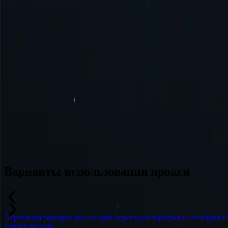
Турция
Австралия
Швейцария
Япония
Канада
Франция
Все локации
Не нашли нужное место? Отправьте запрос, и мы, возможно, ег
Варианты использования прокси
Агрегация тарифов на поездки
Агрегация тарифов на поездки п
Узнать больше