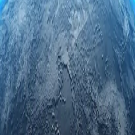
-серверами для Восточного Тимора. Пользуйтесь безопасно и 
ы получаете скорость, надежность и непревзойденную конфиденц