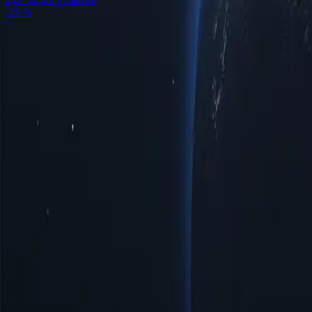
-
15 %
Расположение прокси-серверов Восточного Тимора по городам
городах для удовлетворения ваших потребностей в подключен
регионе или оптимальная скорость для просмотра веб-страниц
взаимодействие с высочайшей надёжностью, адаптированной 
Города
Количество IP-адресов
Протоколы
IP-версия
Пропускная с
Преимущества использования прокси-
Откройте для себя мощь прокси-серверов Восточного Тимора 
предоставляют ряд возможностей пользователям, стремящимся
сегодня!
Доступные цены
Доступные прокси-серверы Тимора-Лешти по низким ценам, ид
Простое управление и настройка
Прокси-сервер Тимора-Лешти обеспечивает простоту управле