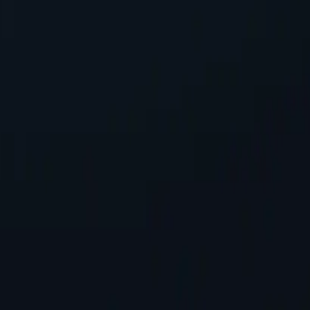
нимность, маскируя ваш IP-адрес, защищая личную информацию 
ов
-серверов по сравнению с конкурентами. Это обеспечивает бол
ли заниматься онлайн-активностью в определённых местах.