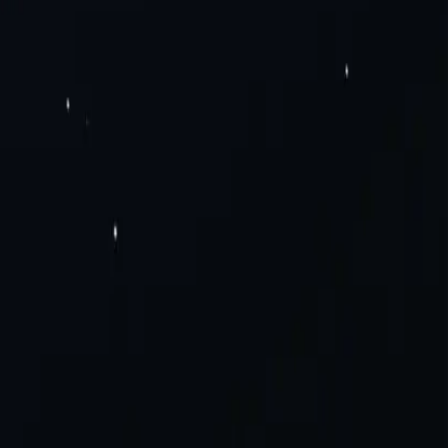
мо сейчас!
я центров обработки данных
Резидентные прокси
Статические
тические мобильные прокси
Прокси SOCKS5
Частные
Дополнение для прокси-сервера Mozilla Firefox
Блог
Связаться с
а поездки
Электронная коммерция и продажи
Прокси-серверы
ния
Политика надлежащего использования
иканские прокси
Прокси Бразилии
Просмотреть все
тров.