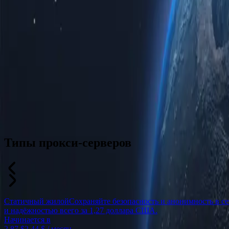
Типы прокси-серверов
Статичный жилой
Сохраняйте безопасность и анонимность в с
и надёжностью всего за 1,27 доллара США.
Начинается в
2,87 $
2,44 $
/ месяц