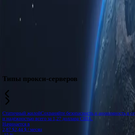
Типы прокси-серверов
Статичный жилой
Сохраняйте безопасность и анонимность в с
и надёжностью всего за 1,27 доллара США.
Начинается в
2,87 $
2,44 $
/ месяц
-
15 %