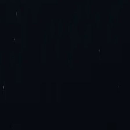
обязательств. Никаких дополнительных сборов. Попробуйте пря
еры IPv4 для центров обработки данных
Прокси-серверы IPv6 дл
IPv6
Ротация резидентных прокси
Ротация мобильных прокси
Ста
ускной способностью
Прокси IPv4
Прокси IPv6
ложение прокси-серверов
Расширение прокси для Google Chrome
ы
бренда
SEO-исследования
Проверка рекламы
Агрегация тарифов н
альности
Условия и положения
Соглашение об уровне обслужива
Германии
Канадские прокси
Прокси Италии
Франция Прокси
Мекс
документация
ерверы интернет-провайдеров, мобильные, бытовые или дата-цен