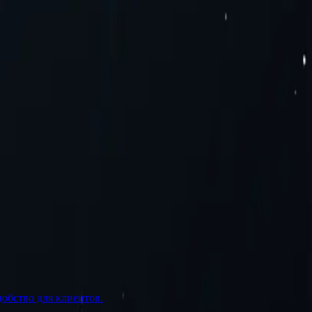
добство для клиентов.
У