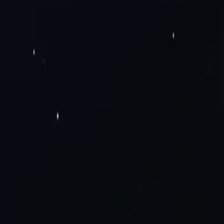
мо сейчас!
я центров обработки данных
Резидентные прокси
Статические
тические мобильные прокси
Прокси SOCKS5
Частные
Дополнение для прокси-сервера Mozilla Firefox
Блог
Связаться с
а поездки
Электронная коммерция и продажи
Прокси-серверы
ния
Политика надлежащего использования
иканские прокси
Прокси Бразилии
Просмотреть все
тров.