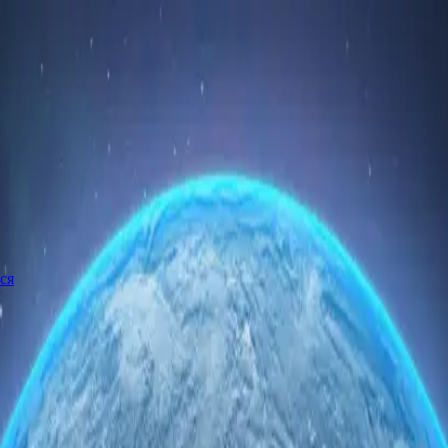
ся
авии