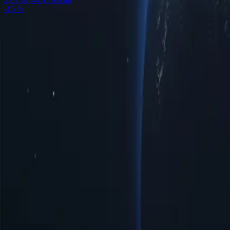
-
15 %
Расположение прокси-серверов Саудовской Аравии по городам
городах для удовлетворения ваших потребностей в подключен
регионе или оптимальная скорость для просмотра веб-страниц
взаимодействие с высочайшей надёжностью, адаптированной 
Города
Количество IP-адресов
Протоколы
IP-версия
Пропускная с
Преимущества использования прокси-с
Откройте для себя мощь прокси-серверов Саудовской Аравии 
серверы предоставляют ряд возможностей пользователям, стре
уже сегодня!
Доступные цены
Доступные прокси-серверы Саудовской Аравии по низким цена
Простое управление и настройка
Прокси-сервер Саудовской Аравии обеспечивает простоту упр