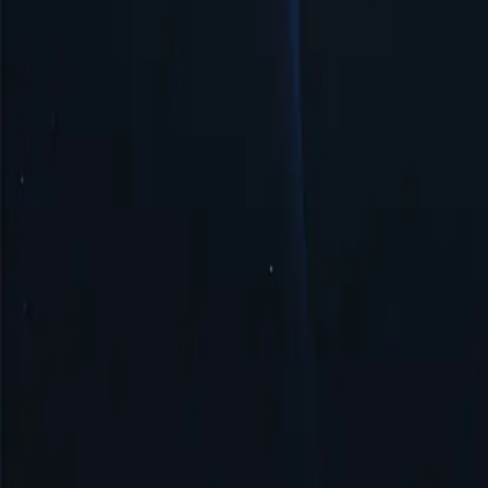
необходимостью настройки.
Безопасность и анонимность
Прокси-сервер Саудовской Аравии обеспечивает безопасность 
Начать
Лучшие местоположения прокси-сервер
Proxy-Cheap может похвастаться самой обширной сетью прокси
получить доступ к контенту, ограниченному географически, и
Соединенные Штаты
Соединенное Королевство
Сингапур
Бразилия
Германия