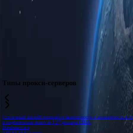
Типы прокси-серверов
Статичный жилой
Сохраняйте безопасность и анонимность в с
и надёжностью всего за 1,27 доллара США.
Начинается в
2,87 $
2,44 $
/ месяц