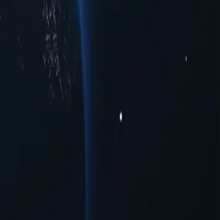
-
довской Аравии, предлагающих надёжные IP-адреса в разных
льность, улучшенный доступ к ограниченному трафику в
ту в различных городах. Оцените бесперебойное онлайн-
. Благодаря своим уникальным возможностям эти прокси-
. Раскройте потенциал прокси-серверов Саудовской Аравии
ельность без лишних трат.
грацию в существующие системы с минимальной