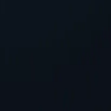
и анонимность, маскируя ваш IP-адрес, защищая личную информ
ов
-серверов по сравнению с конкурентами. Это обеспечивает бол
ли заниматься онлайн-активностью в определённых местах.