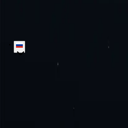
Испытайте совершенство вместе с нами!
Никаких ежемесячных 
Начать
Связаться с отделом продаж
hello@proxy-cheap.com
support@proxy-cheap.com
Услуги
Прокси-серверы центров обработки данных
Прокси-серв
резидентные прокси
Статические резидентные прокси-серверы 
прокси
Платный прокси-сервер
Прокси с неограниченной проп
Proxy-Cheap
Цены
Прокси-серверы интернет-провайдеров
Распо
нами
Корпоративные решения
Карьера
База знаний
Начиная
Учебные пособия
Часто задаваемые вопрос
Варианты использования
Маркетинговые исследования
Защита 
кроссовок
Сбор данных
Социальные сети
Просмотреть все
Юридический
Политика возврата средств
политика конфиденци
Места
Доверенные лица США
Прокси Великобритании
Прокси 
Разработчики
Реселлер White Label
Реферальная программа
API-
© 2018-2026 Proxy-Cheap - Дешевые прокси - Купите прокси-с