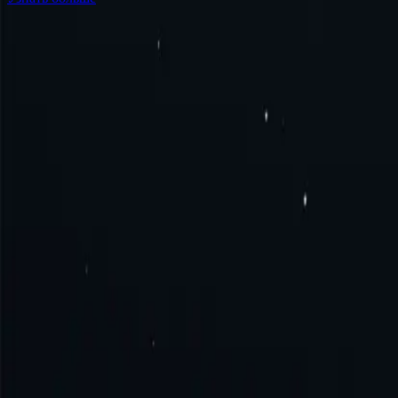
Часто задаваемые вопросы
Что такое прокси Саудовской Аравии?
Как получить прокси Саудовской Аравии?
Как подключиться к прокси-серверу Саудовской Ара
Как использовать прокси-сервер Саудовской Арави