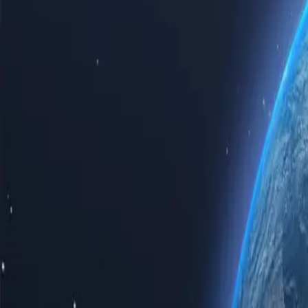
Ощутите всю мощь интернета с нашими первоклассными прокси
трафику. Приобретая прокси-серверы в Саудовской Аравии для
конфиденциальность.