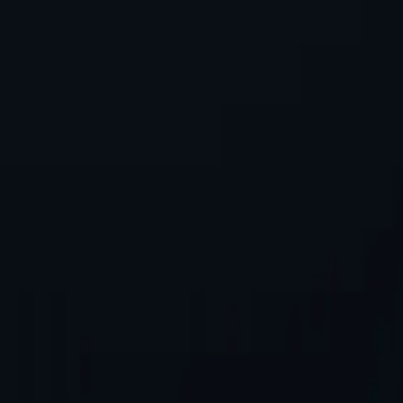
вии?
и?