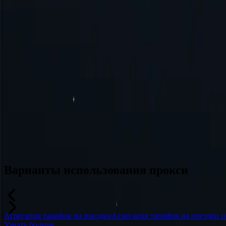
Турция
Австралия
Швейцария
Япония
Канада
Франция
Все локации
Не нашли нужное место? Отправьте запрос, и мы, возможно, ег
Варианты использования прокси
Агрегация тарифов на поездки
Агрегация тарифов на поездки п
Узнать больше