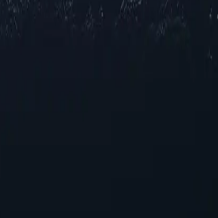
Откройте для себя широкий выбор прокси-серверов по всей Сау
ии. Независимо от того, нужна ли вам повышенная конфиденциа
 и потокового вещания, наш выбор гарантирует стабильную рабо
к вашим конкретным требованиям.
пособность
ерверов Саудовской Аравии
— стратегического решения для улучшения вашего онлайн-опыта
мящимся эффективнее ориентироваться в цифровом пространстве
м — идеальный вариант для тех, кто ищет надежную производит
авления и быструю настройку, гарантируя беспроблемную инте