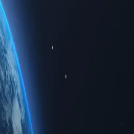
онимно, получая доступ к ограниченному региональному
те скорость, надежность и непревзойденную