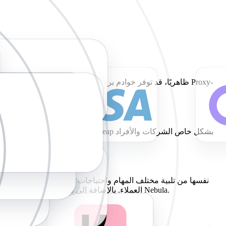
ظاهريًا، قد توفر خوادم بروكسي أخرى، مثل بروكسي نيبولا، ا
الذين يحتاجون إلى عدة بروكسيات. كما توفر هذه الباقات مرونة في الأسعار والمدة، بدءًا من باقات اليوم التجريبي وصولًا إلى الباقات السنوية.
العملاء. بالإضافة إلى ذلك، يُمكن للمستخدمين المحتملين شراء بروكسيات قياسية ومميزة (حسب مستوى حساسية مهمتهم) أو بروكسيات مخصصة. هذا التنوع ليس من سمات بروكسي Nebula.