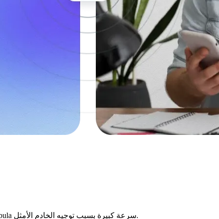
بالنسبة للاعبين والأشخاص الذين يحبون البث المباشر، يقدم وكيل Nebula سرعة كبيرة بسبب توجيه الخادم الأمثل.