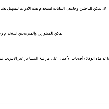
يمكن للباحثين وجامعي البيانات استخدام هذه الأدوات لتسهيل نشاط الروبوتات على المواقع ذات الاهتمام مع تقليل مخاطر حظر عناوين IP.
يمكن للمطورين والمبرمجين استخدام وكلاء لاختبار تطبيقاتهم ومواقعهم وخدماتهم من مواقع ومناطق مختلفة.