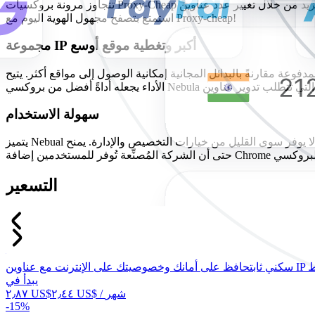
تتجاوز مرونة بروكسيات Proxy-Cheap حدود المدة والسعر. يمكن للمستخدمين تخصيص مشترياتهم لتوفير المزيد من خلال تغيير عدد عناوين IP التي يرغبون بشرائها والموقع الذي يُريدون أن تُصدر منه عناوين IP.
استمتع بتصفح مجهول الهوية اليوم مع Proxy-cheap!
مجموعة IP أكبر وتغطية موقع أوسع
نية إمكانية الوصول إلى مواقع أكثر. يتيح Proxy-Cheap للمستخدمين الاتصال من 10 ملايين عنوان IP حقيقي في أكثر من 125 دولة. هذا المستوى من
سهولة الاستخدام
يتميز Nebual بواجهة بسيطة، إلا أنه لا يوفر سوى القليل من خيارات التخصيص والإدارة. يمنح Proxy-Cheap المستخدمين خيارات تخصيص متعددة ولوحة تحكم لإدارة البروكسي. ومع ذلك، فهو سهل الاستخدام.
التسعير
سكني ثابت
يبدأ في
/ شهر
‏٢٫٤٤ US$
‏٢٫٨٧ US$
-
15‎%‎