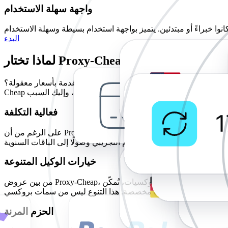
واجهة سهلة الاستخدام
البدء
لماذا تختار Proxy-Cheap؟
أساسية بينما يمكنك الحصول على خدمات متقدمة بأسعار معقولة؟ Proxy-
Cheap هو حليفك الموثوق، وإليك السبب.
فعالية التكلفة
على الرغم من أن Proxy-Cheap حل مدفوع، إلا أنه مقارنةً بـ Nebula Proxy، يوفر جميع مزايا البروكسيات المدفوعة دون أن يُثقل كاهل المستخدمين. تُناسب باقات Proxy-Cheap بشكل خاص الشركات والأفراد
خيارات الوكيل المتنوعة
من بين عروض Proxy-Cheap، بروكسيات مراكز البيانات، والبروكسيات السكنية المتنقلة والمتنقلة. بتقديم هذه الأنواع المختلفة من البروكسيات، تُمكّن Proxy-Cheap نفسها من تلبية مختلف المهام واحتياجات
الحزم المرنة