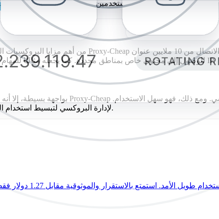
من أهم مزايا البروكسيات المدفوعة مقارنةً بالبدائل المجا
الأداء يجعله أداةً أفضل من بروكسي Nebula للوصول إلى محتوى خاص بمناطق محددة. كما يجعله مثاليًا للمهام التي تتطلب تدوير عناوين IP.
حتى أن الشركة المُصنِّعة تُوفر للمستخدمين إضافة Chrome لإدارة البروكسي لتبسيط استخدام البروكسي.