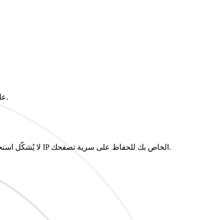
يحتوي Nebula Proxy على كتالوج غني من التطبيقات والألعاب، وبالتالي، فهو مفيد للأشخاص الذين يحبون استكشاف أحدث التطبيقات والألعاب.
لا يُشكّل استخدام بروكسي نيبولا أي مشكلة، وخصوصيتك مضمونة. يعتمد البروكسي على تقنيات تشفير متطورة لحماية بياناتك من السرقة، ويُخفي عنوان IP الخاص بك للحفاظ على سرية تصفحك.