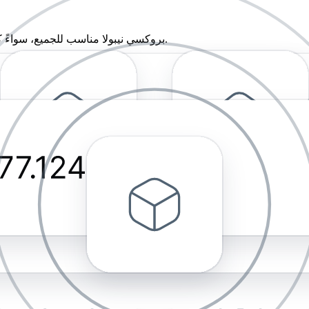
بروكسي نيبولا مناسب للجميع، سواءً كانوا خبراءً أو مبتدئين. يتميز بواجهة استخدام بسيطة وسهلة الاستخدام.
لميزات الأساسية المطلوبة لخادم بروكسي. ولكن لماذا تختار الميزات ال