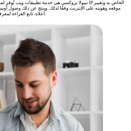
نيبولا بروكسي هي خدمة تطبيقات ويب تُوفر لمستخدمي
موقعه وهويته على الإنترنت وفقًا لذلك. وينتج عن ذلك وصول أوسع إ
أعلاه. تابع القراءة لمعرفة المزيد عن بروكسي نيبولا، وكيف تختلف عروض بروكسي-تشيب عن عروضها، ولماذا يُنصح بالشراء من بروكسي-تشيب لضمان تصفح آمن.