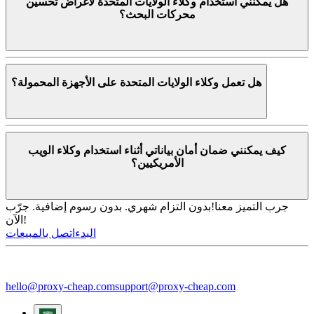
هل يمكنني استخدام وكلاء الولايات المتحدة لأغراض تحسين
محركات البحث؟
هل تعمل وكلاء الولايات المتحدة على الأجهزة المحمولة؟
كيف يمكنني ضمان أمان بياناتي أثناء استخدام وكلاء الويب
الأمريكيين؟
جرب التميز معنا!
بدون التزام شهري. بدون رسوم إضافية. جرّب
الآن!
البدء
اتصل بالمبيعات
hello@proxy-cheap.com
support@proxy-cheap.com