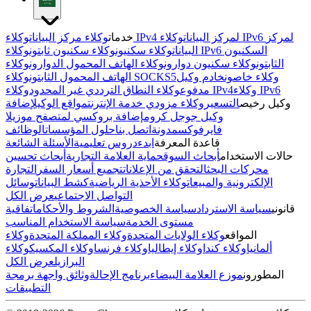
وكلاء IPv4 لمركز البيانات
وكلاء IPv6 لمركز
خدمات
وكلاء مركز البيانات
البيانات
وكلاء سكنيون
وكلاء سكنيون ثابتون
وكلاء IPv6 السكنيون
الثابتون
وكلاء سكنيون دوارون
وكلاء الهاتف المحمول الدوارون
وكلاء
وكلاء خاصون
خادم وكيل
وكلاء SOCKS5
الهاتف المحمول الثابتون
وكلاء IPv6
وكلاء IPv4
مدفوع
وكلاء النطاق الترددي غير المحدود
وكيل رخيص
التسعير
وكلاء مزودي خدمة الإنترنت
مواقع الوكيل
إضافة
وكيل جوجل كروم
إضافة بروكسي لمتصفح موزيلا
فايرفوكس
مدونة
اتصل بنا
حلول المؤسسات
الوظائف
قاعدة المعرفة
ابدء
دروس تعليمية
الأسئلة الشائعة
حالات الاستخدام
أبحاث السوق
حماية العلامة التجارية
أبحاث تحسين
محركات البحث
التحقق من الإعلانات
تجميع أسعار السفر
التجارة
الإلكترونية والمبيعات
وكلاء الأحذية الرياضية
كشط البيانات
وسائل
التواصل الاجتماعي
عرض الكل
قانوني
سياسة الاسترداد
سياسة الخصوصية
الشروط والأحكام
اتفاقية
مستوى الخدمة
سياسة الاستخدام المناسب
المواقع
وكلاء الولايات المتحدة
وكلاء المملكة المتحدة
وكلاء
ألمانيا
وكلاء كندا
وكلاء إيطاليا
وكلاء فرنسا
وكلاء المكسيك
وكلاء
البرازيل
عرض الكل
المطورون
موزع العلامة البيضاء
برنامج الإحالة
وثائق واجهة برمجة
التطبيقات