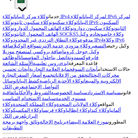
وكلاء IPv4 لمركز البيانات
وكلاء IPv6 لمركز
خدمات
وكلاء مركز البيانات
البيانات
وكلاء سكنيون
وكلاء سكنيون ثابتون
وكلاء IPv6 السكنيون
الثابتون
وكلاء سكنيون دوارون
وكلاء الهاتف المحمول الدوارون
وكلاء
وكلاء خاصون
خادم وكيل
وكلاء SOCKS5
الهاتف المحمول الثابتون
وكلاء IPv6
وكلاء IPv4
مدفوع
وكلاء النطاق الترددي غير المحدود
وكيل رخيص
التسعير
وكلاء مزودي خدمة الإنترنت
مواقع الوكيل
إضافة
وكيل جوجل كروم
إضافة بروكسي لمتصفح موزيلا
فايرفوكس
مدونة
اتصل بنا
حلول المؤسسات
الوظائف
قاعدة المعرفة
ابدء
دروس تعليمية
الأسئلة الشائعة
حالات الاستخدام
أبحاث السوق
حماية العلامة التجارية
أبحاث تحسين
محركات البحث
التحقق من الإعلانات
تجميع أسعار السفر
التجارة
الإلكترونية والمبيعات
وكلاء الأحذية الرياضية
كشط البيانات
وسائل
التواصل الاجتماعي
عرض الكل
قانوني
سياسة الاسترداد
سياسة الخصوصية
الشروط والأحكام
اتفاقية
مستوى الخدمة
سياسة الاستخدام المناسب
المواقع
وكلاء الولايات المتحدة
وكلاء المملكة المتحدة
وكلاء
ألمانيا
وكلاء كندا
وكلاء إيطاليا
وكلاء فرنسا
وكلاء المكسيك
وكلاء
البرازيل
عرض الكل
المطورون
موزع العلامة البيضاء
برنامج الإحالة
وثائق واجهة برمجة
التطبيقات