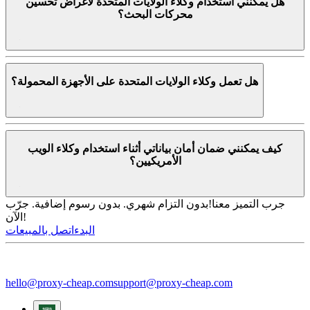
هل يمكنني استخدام وكلاء الولايات المتحدة لأغراض تحسين
محركات البحث؟
هل تعمل وكلاء الولايات المتحدة على الأجهزة المحمولة؟
كيف يمكنني ضمان أمان بياناتي أثناء استخدام وكلاء الويب
الأمريكيين؟
جرب التميز معنا!
بدون التزام شهري. بدون رسوم إضافية. جرّب
الآن!
البدء
اتصل بالمبيعات
hello@proxy-cheap.com
support@proxy-cheap.com