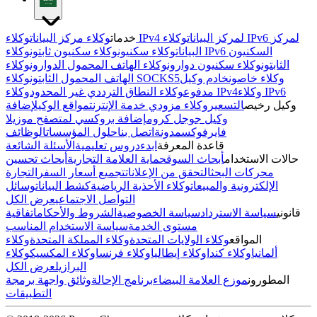
وكلاء IPv4 لمركز البيانات
وكلاء IPv6 لمركز
خدمات
وكلاء مركز البيانات
البيانات
وكلاء سكنيون
وكلاء سكنيون ثابتون
وكلاء IPv6 السكنيون
الثابتون
وكلاء سكنيون دوارون
وكلاء الهاتف المحمول الدوارون
وكلاء
وكلاء خاصون
خادم وكيل
وكلاء SOCKS5
الهاتف المحمول الثابتون
وكلاء IPv6
وكلاء IPv4
مدفوع
وكلاء النطاق الترددي غير المحدود
وكيل رخيص
التسعير
وكلاء مزودي خدمة الإنترنت
مواقع الوكيل
إضافة
وكيل جوجل كروم
إضافة بروكسي لمتصفح موزيلا
فايرفوكس
مدونة
اتصل بنا
حلول المؤسسات
الوظائف
قاعدة المعرفة
ابدء
دروس تعليمية
الأسئلة الشائعة
حالات الاستخدام
أبحاث السوق
حماية العلامة التجارية
أبحاث تحسين
محركات البحث
التحقق من الإعلانات
تجميع أسعار السفر
التجارة
الإلكترونية والمبيعات
وكلاء الأحذية الرياضية
كشط البيانات
وسائل
التواصل الاجتماعي
عرض الكل
قانوني
سياسة الاسترداد
سياسة الخصوصية
الشروط والأحكام
اتفاقية
مستوى الخدمة
سياسة الاستخدام المناسب
المواقع
وكلاء الولايات المتحدة
وكلاء المملكة المتحدة
وكلاء
ألمانيا
وكلاء كندا
وكلاء إيطاليا
وكلاء فرنسا
وكلاء المكسيك
وكلاء
البرازيل
عرض الكل
المطورون
موزع العلامة البيضاء
برنامج الإحالة
وثائق واجهة برمجة
التطبيقات