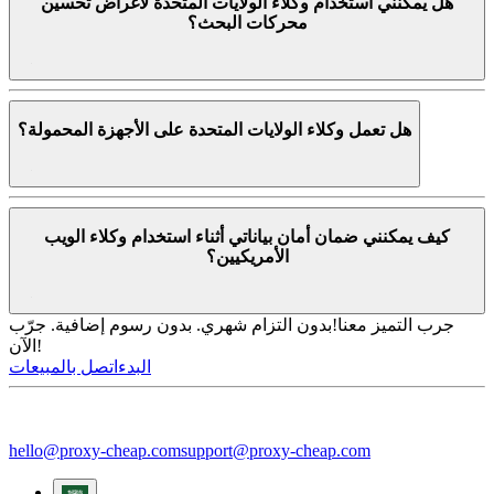
هل يمكنني استخدام وكلاء الولايات المتحدة لأغراض تحسين
محركات البحث؟
هل تعمل وكلاء الولايات المتحدة على الأجهزة المحمولة؟
كيف يمكنني ضمان أمان بياناتي أثناء استخدام وكلاء الويب
الأمريكيين؟
جرب التميز معنا!
بدون التزام شهري. بدون رسوم إضافية. جرّب
الآن!
البدء
اتصل بالمبيعات
hello@proxy-cheap.com
support@proxy-cheap.com