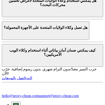
هل يمكنني استخدام وكلاء الولايات المتحدة لأغراض تحسين
محركات البحث؟
هل تعمل وكلاء الولايات المتحدة على الأجهزة المحمولة؟
كيف يمكنني ضمان أمان بياناتي أثناء استخدام وكلاء الويب
الأمريكيين؟
جرب التميز معنا!
بدون التزام شهري. بدون رسوم إضافية. جرّب
الآن!
البدء
اتصل بالمبيعات
hello@proxy-cheap.com
support@proxy-cheap.com