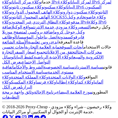
وكلاء IPv4 لمركز البيانات
وكلاء IPv6 لمركز
خدمات
وكلاء مركز البيانات
البيانات
وكلاء سكنيون
وكلاء سكنيون ثابتون
وكلاء IPv6 السكنيون
الثابتون
وكلاء سكنيون دوارون
وكلاء الهاتف المحمول الدوارون
وكلاء
وكلاء خاصون
خادم وكيل
وكلاء SOCKS5
الهاتف المحمول الثابتون
وكلاء IPv6
وكلاء IPv4
مدفوع
وكلاء النطاق الترددي غير المحدود
وكيل رخيص
التسعير
وكلاء مزودي خدمة الإنترنت
مواقع الوكيل
إضافة
وكيل جوجل كروم
إضافة بروكسي لمتصفح موزيلا
فايرفوكس
مدونة
اتصل بنا
حلول المؤسسات
الوظائف
قاعدة المعرفة
ابدء
دروس تعليمية
الأسئلة الشائعة
حالات الاستخدام
أبحاث السوق
حماية العلامة التجارية
أبحاث تحسين
محركات البحث
التحقق من الإعلانات
تجميع أسعار السفر
التجارة
الإلكترونية والمبيعات
وكلاء الأحذية الرياضية
كشط البيانات
وسائل
التواصل الاجتماعي
عرض الكل
قانوني
سياسة الاسترداد
سياسة الخصوصية
الشروط والأحكام
اتفاقية
مستوى الخدمة
سياسة الاستخدام المناسب
المواقع
وكلاء الولايات المتحدة
وكلاء المملكة المتحدة
وكلاء
ألمانيا
وكلاء كندا
وكلاء إيطاليا
وكلاء فرنسا
وكلاء المكسيك
وكلاء
البرازيل
عرض الكل
المطورون
موزع العلامة البيضاء
برنامج الإحالة
وثائق واجهة برمجة
التطبيقات
© 2018-2026 Proxy-Cheap - وكلاء رخيصون - شراء وكلاء مزودي
خدمة الإنترنت أو الجوال أو السكنيين أو مراكز البيانات.