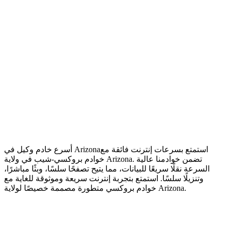
استمتع بسرعات إنترنت فائقة مع
أسرع خادم وكيل في Arizona
خوادم بروكسي-شيب في ولاية Arizona. تضمن خوادمنا عالية
السرعة نقلًا سريعًا للبيانات، مما يتيح تصفحًا سلسًا، وبثًا مباشرًا،
وتنزيلًا سلسًا. استمتع بتجربة إنترنت سريعة وموثوقة للغاية مع
خوادم بروكسي متطورة مصممة خصيصًا لولاية Arizona.