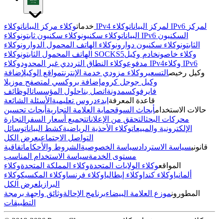
وكلاء IPv4 لمركز البيانات
وكلاء IPv6 لمركز
خدمات
وكلاء مركز البيانات
البيانات
وكلاء سكنيون
وكلاء سكنيون ثابتون
وكلاء IPv6 السكنيون
الثابتون
وكلاء سكنيون دوارون
وكلاء الهاتف المحمول الدوارون
وكلاء
وكلاء خاصون
خادم وكيل
وكلاء SOCKS5
الهاتف المحمول الثابتون
وكلاء IPv6
وكلاء IPv4
مدفوع
وكلاء النطاق الترددي غير المحدود
وكيل رخيص
التسعير
وكلاء مزودي خدمة الإنترنت
مواقع الوكيل
إضافة
وكيل جوجل كروم
إضافة بروكسي لمتصفح موزيلا
فايرفوكس
مدونة
اتصل بنا
حلول المؤسسات
الوظائف
قاعدة المعرفة
ابدء
دروس تعليمية
الأسئلة الشائعة
حالات الاستخدام
أبحاث السوق
حماية العلامة التجارية
أبحاث تحسين
محركات البحث
التحقق من الإعلانات
تجميع أسعار السفر
التجارة
الإلكترونية والمبيعات
وكلاء الأحذية الرياضية
كشط البيانات
وسائل
التواصل الاجتماعي
عرض الكل
قانوني
سياسة الاسترداد
سياسة الخصوصية
الشروط والأحكام
اتفاقية
مستوى الخدمة
سياسة الاستخدام المناسب
المواقع
وكلاء الولايات المتحدة
وكلاء المملكة المتحدة
وكلاء
ألمانيا
وكلاء كندا
وكلاء إيطاليا
وكلاء فرنسا
وكلاء المكسيك
وكلاء
البرازيل
عرض الكل
المطورون
موزع العلامة البيضاء
برنامج الإحالة
وثائق واجهة برمجة
التطبيقات