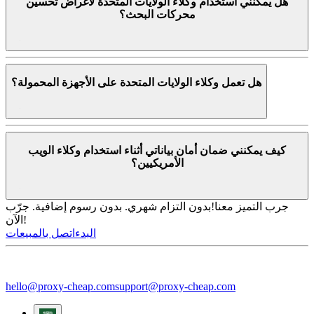
هل يمكنني استخدام وكلاء الولايات المتحدة لأغراض تحسين
محركات البحث؟
هل تعمل وكلاء الولايات المتحدة على الأجهزة المحمولة؟
كيف يمكنني ضمان أمان بياناتي أثناء استخدام وكلاء الويب
الأمريكيين؟
جرب التميز معنا!
بدون التزام شهري. بدون رسوم إضافية. جرّب
الآن!
البدء
اتصل بالمبيعات
hello@proxy-cheap.com
support@proxy-cheap.com